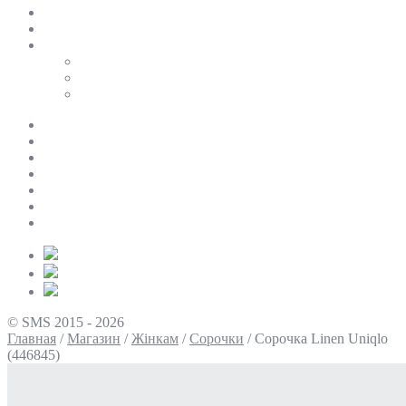
SALE
ПЕРСОНАЛЬНИЙ БАЙЄР
Таблиці розмірів
Uniqlo
COS
Victoria’s Secret
Про нас
Доставка та оплата
Умови повернення
Контакти
Політика конфіденційності
Умови використання
Блог
© SMS 2015 - 2026
Главная
/
Магазин
/
Жінкам
/
Сорочки
/
Сорочка Linen Uniqlo
(446845)