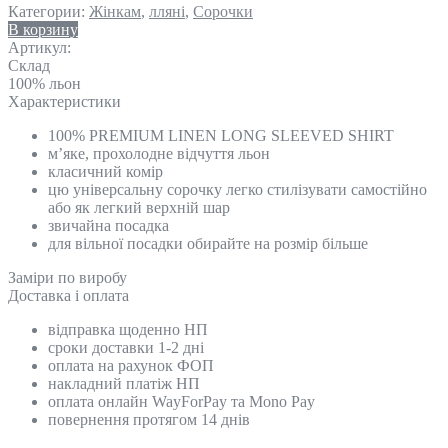
Категории:
Жінкам
,
лляні
,
Сорочки
В корзину
Артикул:
Склад
100% льон
Характеристики
100% PREMIUM LINEN LONG SLEEVED SHIRT
м’яке, прохолодне відчуття льон
класичний комір
цю універсальну сорочку легко стилізувати самостійно
або як легкий верхній шар
звичайна посадка
для вільної посадки обирайте на розмір більше
Замiри по виробу
Доставка і оплата
відправка щоденно НП
сроки доставки 1-2 дні
оплата на рахунок ФОП
накладний платіж НП
оплата онлайн WayForPay та Mono Pay
повернення протягом 14 днів