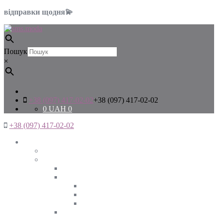
відправки щодня💫
Пошук
×
+38 (097) 417-02-02
+38 (097) 417-02-02
0
UAH
0
+38 (097) 417-02-02
Жінкам
Дивитись все
Верхній одяг
Дивитись все
Куртки
ВЕСНА
ЗИМА
ОСІНЬ
Піджаки та жакети