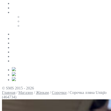
SALE
ПЕРСОНАЛЬНИЙ БАЙЄР
Таблиці розмірів
Uniqlo
COS
Victoria’s Secret
Про нас
Доставка та оплата
Умови повернення
Контакти
Політика конфіденційності
Умови використання
Блог
© SMS 2015 - 2026
Главная
/
Магазин
/
Жінкам
/
Сорочки
/
Сорочка лляна Uniqlo
(464734)