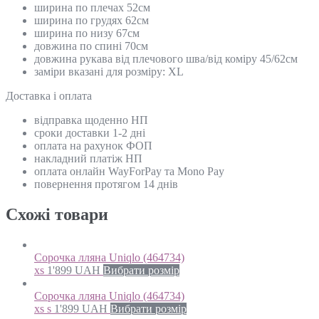
ширина по плечах 52см
ширина по грудях 62см
ширина по низу 67см
довжина по спині 70см
довжина рукава від плечового шва/від коміру 45/62см
заміри вказані для розміру: XL
Доставка і оплата
відправка щоденно НП
сроки доставки 1-2 дні
оплата на рахунок ФОП
накладний платіж НП
оплата онлайн WayForPay та Mono Pay
повернення протягом 14 днів
Схожi товари
Сорочка лляна Uniqlo (464734)
xs
1'899
UAH
Вибрати розмір
Сорочка лляна Uniqlo (464734)
xs s
1'899
UAH
Вибрати розмір