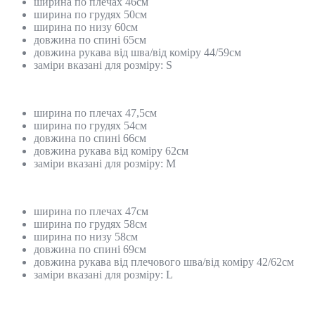
ширина по плечах 46см
ширина по грудях 50см
ширина по низу 60см
довжина по спині 65см
довжина рукава від шва/від коміру 44/59см
заміри вказані для розміру: S
ширина по плечах 47,5см
ширина по грудях 54см
довжина по спині 66см
довжина рукава від коміру 62см
заміри вказані для розміру: М
ширина по плечах 47см
ширина по грудях 58см
ширина по низу 58см
довжина по спині 69см
довжина рукава від плечового шва/від коміру 42/62см
заміри вказані для розміру: L