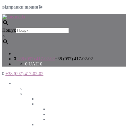
відправки щодня💫
Пошук
×
+38 (097) 417-02-02
+38 (097) 417-02-02
0
UAH
0
+38 (097) 417-02-02
Жінкам
Дивитись все
Верхній одяг
Дивитись все
Куртки
ВЕСНА
ЗИМА
ОСІНЬ
Піджаки та жакети