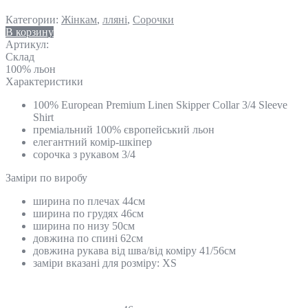
Категории:
Жінкам
,
лляні
,
Сорочки
В корзину
Артикул:
Склад
100% льон
Характеристики
100% European Premium Linen Skipper Collar 3/4 Sleeve
Shirt
преміальний 100% європейський льон
елегантний комір-шкіпер
сорочка з рукавом 3/4
Замiри по виробу
ширина по плечах 44см
ширина по грудях 46см
ширина по низу 50см
довжина по спині 62см
довжина рукава від шва/від коміру 41/56см
заміри вказані для розміру: ХS