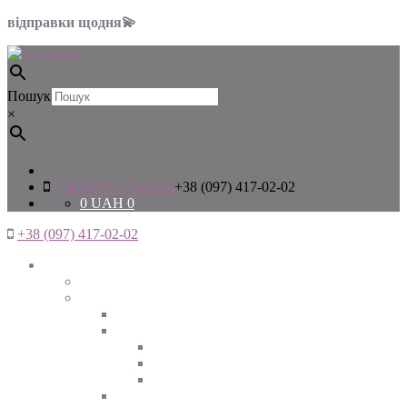
відправки щодня💫
Пошук
×
+38 (097) 417-02-02
+38 (097) 417-02-02
0
UAH
0
+38 (097) 417-02-02
Жінкам
Дивитись все
Верхній одяг
Дивитись все
Куртки
ВЕСНА
ЗИМА
ОСІНЬ
Піджаки та жакети