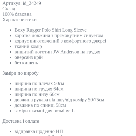
Артикул:
id_24249
Склад
100% бавовна
Характеристики
Boxy Rugger Polo Shirt Long Sleeve
коротка довжина з прямокутним силуетом
корпус виготовлений з комфортного джерсі
тканий комір
вишитий логотип JW Anderson на грудях
оверсайз крій
без кишень
Замiри по виробу
ширина по плечах 50см
ширина по грудях 64см
ширина по низу 66см
довжина рукава від шву/від коміру 59/75см
довжина по спинці 58см
заміри вказані для розміру: L
Доставка і оплата
відправка щоденно НП