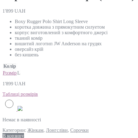
1'899
UAH
Boxy Rugger Polo Shirt Long Sleeve
коротка довжина з прямокутним силуетом
корпус виготовлений з комфортного джерсі
тканий комір
вишитий логотип JW Anderson на грудях
оверсайз крій
без кишень
Колір
Розмір
L
1'899
UAH
Таблиці розмірів
Немає в наявності
Категории:
Жінкам
,
Лонгсліви
,
Сорочки
В корзину