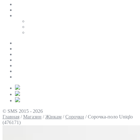
SALE
ПЕРСОНАЛЬНИЙ БАЙЄР
Таблиці розмірів
Uniqlo
COS
Victoria’s Secret
Про нас
Доставка та оплата
Умови повернення
Контакти
Політика конфіденційності
Умови використання
Блог
© SMS 2015 - 2026
Главная
/
Магазин
/
Жінкам
/
Сорочки
/
Сорочка-поло Uniqlo
(476171)