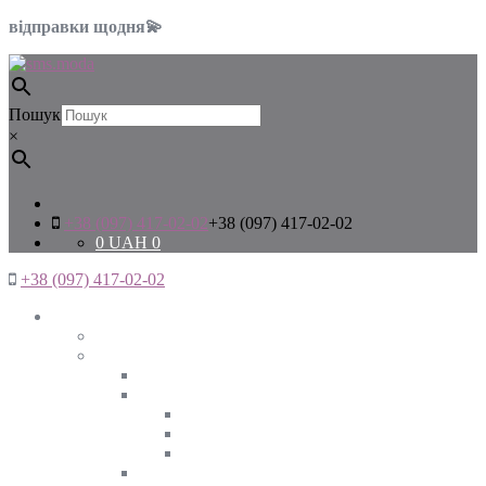
відправки щодня💫
Пошук
×
+38 (097) 417-02-02
+38 (097) 417-02-02
0
UAH
0
+38 (097) 417-02-02
Жінкам
Дивитись все
Верхній одяг
Дивитись все
Куртки
ВЕСНА
ЗИМА
ОСІНЬ
Піджаки та жакети