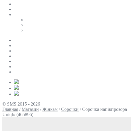
SALE
ПЕРСОНАЛЬНИЙ БАЙЄР
Таблиці розмірів
Uniqlo
COS
Victoria’s Secret
Про нас
Доставка та оплата
Умови повернення
Контакти
Політика конфіденційності
Умови використання
Блог
© SMS 2015 - 2026
Главная
/
Магазин
/
Жінкам
/
Сорочки
/
Сорочка напівпрозора
Uniqlo (465896)