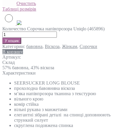
Очистить
Таблиці розмірів
Количество Сорочка напівпрозора Uniqlo (465896)
У кошик
Категории:
бавовна
,
Віскоза
,
Жінкам
,
Сорочки
В корзину
Артикул:
Склад
57% бавовна, 43% віскоза
Характеристики
SEERSUCKER LONG BLOUSE
прохолодна бавовняна віскоза
м’яка напівпрозора тканина з текстурою
вільного крою
комір стійка
вільні рукава з манжетами
елегантні зібрані деталі на спинці доповнюють
стрункий силует
скруглена подовжена спинка