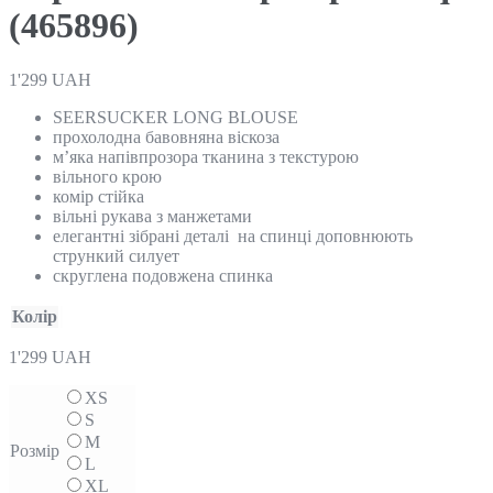
(465896)
1'299
UAH
SEERSUCKER LONG BLOUSE
прохолодна бавовняна віскоза
м’яка напівпрозора тканина з текстурою
вільного крою
комір стійка
вільні рукава з манжетами
елегантні зібрані деталі на спинці доповнюють
стрункий силует
скруглена подовжена спинка
Колір
1'299
UAH
XS
S
M
Розмір
L
XL