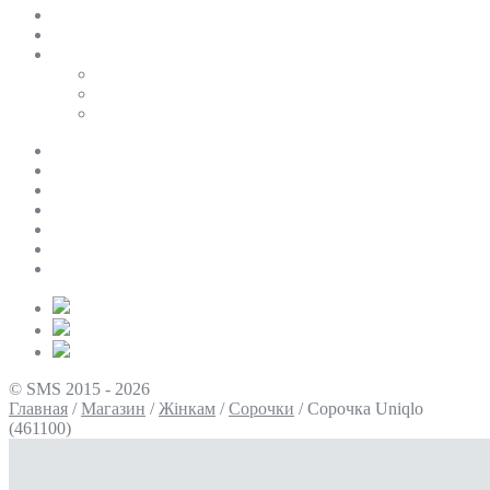
SALE
ПЕРСОНАЛЬНИЙ БАЙЄР
Таблиці розмірів
Uniqlo
COS
Victoria’s Secret
Про нас
Доставка та оплата
Умови повернення
Контакти
Політика конфіденційності
Умови використання
Блог
© SMS 2015 - 2026
Главная
/
Магазин
/
Жінкам
/
Сорочки
/
Сорочка Uniqlo
(461100)