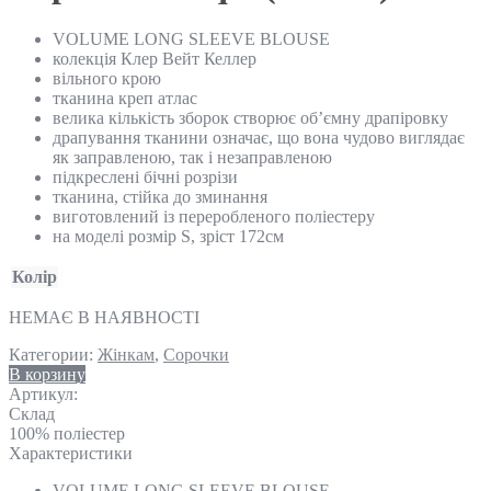
VOLUME LONG SLEEVE BLOUSE
колекція Клер Вейт Келлер
вільного крою
тканина креп атлас
велика кількість зборок створює об’ємну драпіровку
драпування тканини означає, що вона чудово виглядає
як заправленою, так і незаправленою
підкреслені бічні розрізи
тканина, стійка до зминання
виготовлений із переробленого поліестеру
на моделі розмір S, зріст 172см
Колір
НЕМАЄ В НАЯВНОСТІ
Категории:
Жінкам
,
Сорочки
В корзину
Артикул:
Склад
100% поліестер
Характеристики
VOLUME LONG SLEEVE BLOUSE