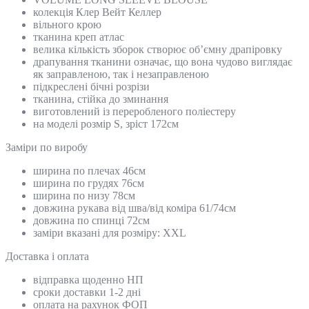
колекція Клер Вейт Келлер
вільного крою
тканина креп атлас
велика кількість зборок створює об’ємну драпіровку
драпування тканини означає, що вона чудово виглядає
як заправленою, так і незаправленою
підкреслені бічні розрізи
тканина, стійка до зминання
виготовлений із переробленого поліестеру
на моделі розмір S, зріст 172см
Замiри по виробу
ширина по плечах 46см
ширина по грудях 76см
ширина по низу 78см
довжина рукава від шва/від коміра 61/74см
довжина по спинці 72см
заміри вказані для розміру: XXL
Доставка і оплата
відправка щоденно НП
сроки доставки 1-2 дні
оплата на рахунок ФОП