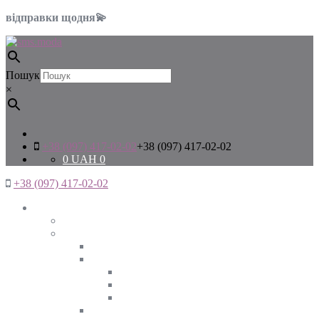
відправки щодня💫
Пошук
×
+38 (097) 417-02-02
+38 (097) 417-02-02
0
UAH
0
+38 (097) 417-02-02
Жінкам
Дивитись все
Верхній одяг
Дивитись все
Куртки
ВЕСНА
ЗИМА
ОСІНЬ
Піджаки та жакети