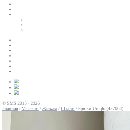
SALE
ПЕРСОНАЛЬНИЙ БАЙЄР
Таблиці розмірів
Uniqlo
COS
Victoria’s Secret
Про нас
Доставка та оплата
Умови повернення
Контакти
Політика конфіденційності
Умови використання
Блог
© SMS 2015 - 2026
Главная
/
Магазин
/
Жінкам
/
Штани
/
Брюки Uniqlo (437064)