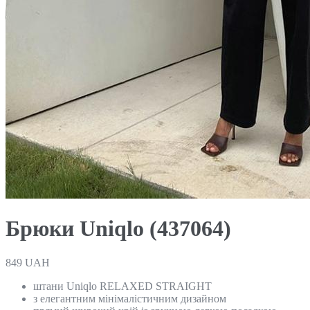
Брюки Uniqlo (437064)
849
UAH
штани Uniqlo RELAXED STRAIGHT
з елегантним мінімалістичним дизайном