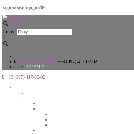
відправки щодня💫
Пошук
×
+38 (097) 417-02-02
+38 (097) 417-02-02
0
UAH
0
+38 (097) 417-02-02
Жінкам
Дивитись все
Верхній одяг
Дивитись все
Куртки
ВЕСНА
ЗИМА
ОСІНЬ
Піджаки та жакети