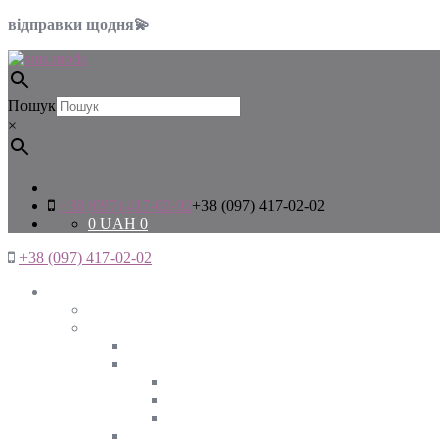
відправки щодня💫
Пошук
×
+38 (097) 417-02-02
+38 (097) 417-02-02
0
UAH
0
+38 (097) 417-02-02
Жінкам
Дивитись все
Верхній одяг
Дивитись все
Куртки
ВЕСНА
ЗИМА
ОСІНЬ
Піджаки та жакети