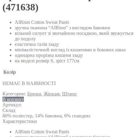
(471638)
AIRism Cotton Sweat Pants
зручна тканина “AIRism” з виглядом бавовни
вільний силует зі звичайною посадкою, який звужується
до подолу
еластична талія ззаду
мінімалістичний вигляд із кишенями в бокових швах
одинарна прорізна кишеня ззаду
на моделі розмір S, зріст 177см
Колір
НЕМАЄ В НАЯВНОСТІ
Категории:
Брюки
,
Жінкам
,
Штани
В корзину
Артикул:
Склад
80% поліестер, 14% бавовна, 6% спандекс
Характеристики
AIRism Cotton Sweat Pants