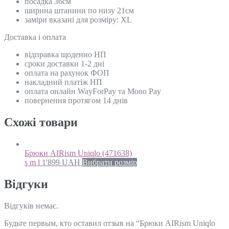
посадка 36см
ширина штанини по низу 21см
заміри вказані для розміру: ХL
Доставка і оплата
відправка щоденно НП
сроки доставки 1-2 дні
оплата на рахунок ФОП
накладний платіж НП
оплата онлайн WayForPay та Mono Pay
повернення протягом 14 днів
Схожi товари
Брюки AIRism Uniqlo (471638)
s m l
1'899
UAH
Вибрати розмір
Відгуки
Відгуків немає.
Будьте первым, кто оставил отзыв на “Брюки AIRism Uniqlo