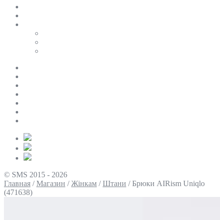
SALE
ПЕРСОНАЛЬНИЙ БАЙЄР
Таблиці розмірів
Uniqlo
COS
Victoria’s Secret
Про нас
Доставка та оплата
Умови повернення
Контакти
Політика конфіденційності
Умови використання
Блог
© SMS 2015 - 2026
Главная
/
Магазин
/
Жінкам
/
Штани
/
Брюки AIRism Uniqlo
(471638)