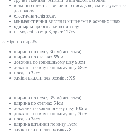
зручна тканина “AIRism” з виглядом бавовни
вільний силует зі звичайною посадкою, який звужується
до подолу
еластична талія ззаду
мінімалістичний вигляд із кишенями в бокових швах
одинарна прорізна кишеня ззаду
на моделі розмір S, зріст 177см
Замiри по виробу
ширина по поясу 30см(тягнеться)
ширина по стегнах 55см
довжина по зовнішньому шву 98см
довжина по внутрішньому шву 68см
посадка 32см
заміри вказані для розміру: XS
ширина по поясу 35см(тягнеться)
ширина по стегнах 54см
довжина по зовнішньому шву 100см
довжина по внутрішньому шву 70см
посадка 34см
ширина штанини по низу 19см
заміри вказані для розміру: S