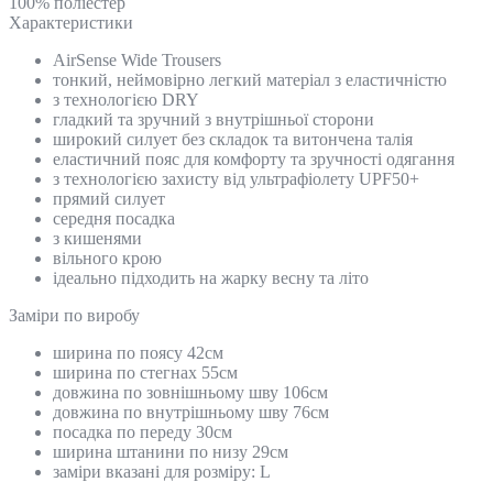
100% поліестер
Характеристики
AirSense Wide Trousers
тонкий, неймовірно легкий матеріал з еластичністю
з технологією DRY
гладкий та зручний з внутрішньої сторони
широкий силует без складок та витончена талія
еластичний пояс для комфорту та зручності одягання
з технологією захисту від ультрафіолету UPF50+
прямий силует
середня посадка
з кишенями
вільного крою
ідеально підходить на жарку весну та літо
Замiри по виробу
ширина по поясу 42см
ширина по стегнах 55см
довжина по зовнішньому шву 106см
довжина по внутрішньому шву 76см
посадка по переду 30см
ширина штанини по низу 29см
заміри вказані для розміру: L