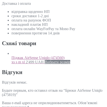
Доставка і оплата
відправка щоденно НП
сроки доставки 1-2 дні
оплата на рахунок ФОП
накладний платіж НП
оплата онлайн WayForPay та Mono Pay
повернення протягом 14 днів
Схожi товари
Піджак AirSense Uniqlo (474560)
xs s m xl
2'499
UAH
Вибрати розмір
Відгуки
Відгуків немає.
Будьте первым, кто оставил отзыв на “Брюки AirSense Uniqlo
(475819)”
Ваша e-mail адреса не оприлюднюватиметься.
Обов’язкові