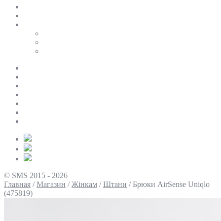
SALE
ПЕРСОНАЛЬНИЙ БАЙЄР
Таблиці розмірів
Uniqlo
COS
Victoria’s Secret
Про нас
Доставка та оплата
Умови повернення
Контакти
Політика конфіденційності
Умови використання
Блог
© SMS 2015 - 2026
Главная
/
Магазин
/
Жінкам
/
Штани
/
Брюки AirSense Uniqlo
(475819)