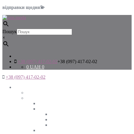
відправки щодня💫
Пошук
×
+38 (097) 417-02-02
+38 (097) 417-02-02
0
UAH
0
+38 (097) 417-02-02
Жінкам
Дивитись все
Верхній одяг
Дивитись все
Куртки
ВЕСНА
ЗИМА
ОСІНЬ
Піджаки та жакети