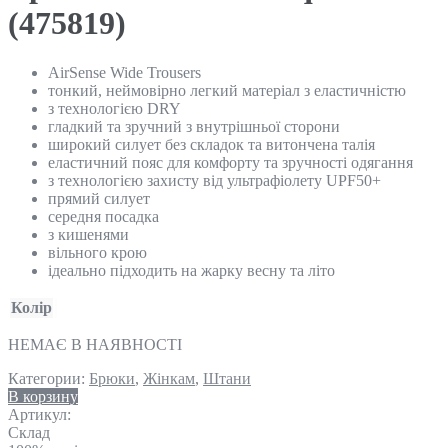
(475819)
AirSense Wide Trousers
тонкий, неймовірно легкий матеріал з еластичністю
з технологією DRY
гладкий та зручний з внутрішньої сторони
широкий силует без складок та витончена талія
еластичний пояс для комфорту та зручності одягання
з технологією захисту від ультрафіолету UPF50+
прямий силует
середня посадка
з кишенями
вільного крою
ідеально підходить на жарку весну та літо
Колір
НЕМАЄ В НАЯВНОСТІ
Категории:
Брюки
,
Жінкам
,
Штани
В корзину
Артикул:
Склад