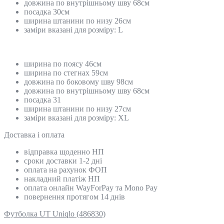
довжина по внутрішньому шву 68см
посадка 30см
ширина штанини по низу 26см
заміри вказані для розміру: L
ширина по поясу 46см
ширина по стегнах 59см
довжина по боковому шву 98см
довжина по внутрішньому шву 68см
посадка 31
ширина штанини по низу 27см
заміри вказані для розміру: XL
Доставка і оплата
відправка щоденно НП
сроки доставки 1-2 дні
оплата на рахунок ФОП
накладний платіж НП
оплата онлайн WayForPay та Mono Pay
повернення протягом 14 днів
Футболка UT Uniqlo (486830)