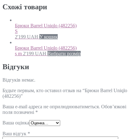
Схожi товари
Брюки Barrel Uniqlo (482256)
S
2'199
UAH
У кошик
Брюки Barrel Uniqlo (482256)
s m
2'199
UAH
Вибрати розмір
Відгуки
Відгуків немає.
Будьте первым, кто оставил отзыв на “Брюки Barrel Uniqlo
(482256)”
Ваша e-mail адреса не оприлюднюватиметься.
Обов’язкові
поля позначені
*
Ваша оцінка
Ваш відгук
*