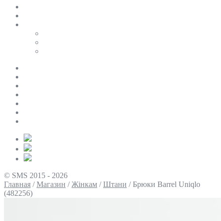
SALE
ПЕРСОНАЛЬНИЙ БАЙЄР
Таблиці розмірів
Uniqlo
COS
Victoria’s Secret
Про нас
Доставка та оплата
Умови повернення
Контакти
Політика конфіденційності
Умови використання
Блог
© SMS 2015 - 2026
Главная
/
Магазин
/
Жінкам
/
Штани
/
Брюки Barrel Uniqlo
(482256)