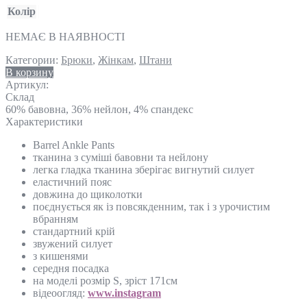
Колір
НЕМАЄ В НАЯВНОСТІ
Категории:
Брюки
,
Жінкам
,
Штани
В корзину
Артикул:
Склад
60% бавовна, 36% нейлон, 4% спандекс
Характеристики
Barrel Ankle Pants
тканина з суміші бавовни та нейлону
легка гладка тканина зберігає вигнутий силует
еластичний пояс
довжина до щиколотки
поєднується як із повсякденним, так і з урочистим
вбранням
стандартний крій
звужений силует
з кишенями
середня посадка
на моделі розмір S, зріст 171см
відеоогляд:
www.instagram