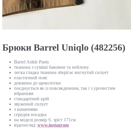
Брюки Barrel Uniqlo (482256)
Barrel Ankle Pants
тканина з суміші бавовни та нейлону
легка гладка тканина зберігає вигнутий силует
еластичний пояс
довжина до щиколотки
поєднується як із повсякденним, так і з урочистим
вбранням
стандартний крій
звужений силует
з кишенями
середня посадка
на моделі розмір S, зріст 171см
відеоогляд:
www.instagram