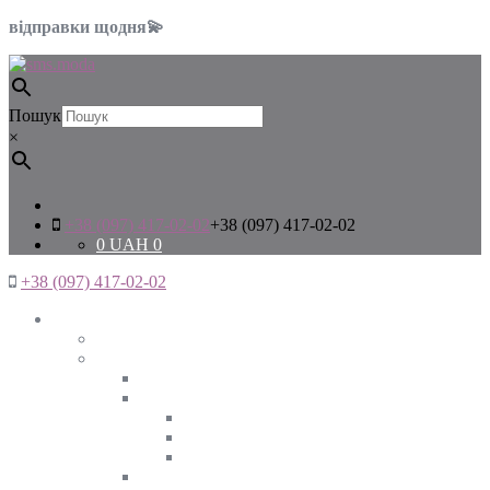
відправки щодня💫
Пошук
×
+38 (097) 417-02-02
+38 (097) 417-02-02
0
UAH
0
+38 (097) 417-02-02
Жінкам
Дивитись все
Верхній одяг
Дивитись все
Куртки
ВЕСНА
ЗИМА
ОСІНЬ
Піджаки та жакети