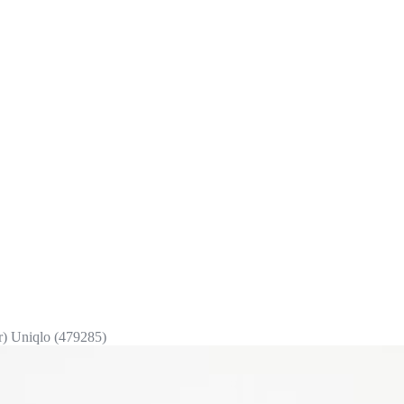
 Uniqlo (479285)