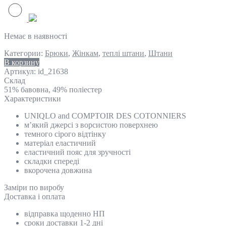
Немає в наявності
Категории:
Брюки
,
Жінкам
,
теплі штани
,
Штани
В корзину
Артикул:
id_21638
Склад
51% бавовна, 49% поліестер
Характеристики
UNIQLO and COMPTOIR DES COTONNIERS
м’який джерсі з ворсистою поверхнею
темного сірого відтінку
матеріал еластичний
еластичний пояс для зручності
складки спереді
вкорочена довжина
Замiри по виробу
Доставка і оплата
відправка щоденно НП
сроки доставки 1-2 дні