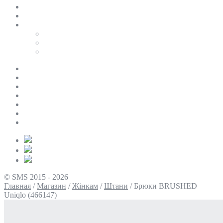
SALE
ПЕРСОНАЛЬНИЙ БАЙЄР
Таблиці розмірів
Uniqlo
COS
Victoria’s Secret
Про нас
Доставка та оплата
Умови повернення
Контакти
Політика конфіденційності
Умови використання
Блог
© SMS 2015 - 2026
Главная
/
Магазин
/
Жінкам
/
Штани
/
Брюки BRUSHED
Uniqlo (466147)