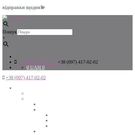
відправки щодня💫
Пошук
×
+38 (097) 417-02-02
+38 (097) 417-02-02
0
UAH
0
+38 (097) 417-02-02
Жінкам
Дивитись все
Верхній одяг
Дивитись все
Куртки
ВЕСНА
ЗИМА
ОСІНЬ
Піджаки та жакети