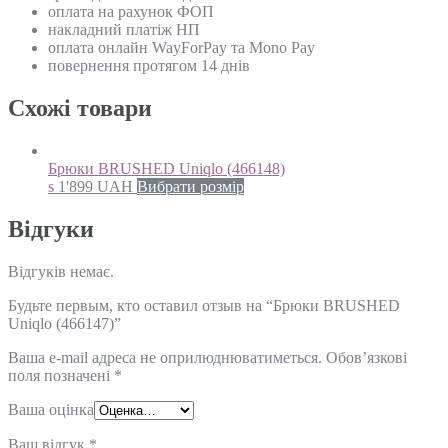
оплата на рахунок ФОП
накладний платіж НП
оплата онлайн WayForPay та Mono Pay
повернення протягом 14 днів
Схожi товари
Брюки BRUSHED Uniqlo (466148)
s
1'899
UAH
Вибрати розмір
Відгуки
Відгуків немає.
Будьте первым, кто оставил отзыв на “Брюки BRUSHED
Uniqlo (466147)”
Ваша e-mail адреса не оприлюднюватиметься.
Обов’язкові
поля позначені
*
Ваша оцінка
Ваш відгук
*