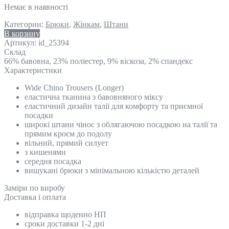
Немає в наявності
Категории:
Брюки
,
Жінкам
,
Штани
В корзину
Артикул:
id_25394
Склад
66% бавовна, 23% поліестер, 9% віскоза, 2% спандекс
Характеристики
Wide Chino Trousers (Longer)
еластична тканина з бавовняного міксу
еластичний дизайн талії для комфорту та приємної
посадки
широкі штани чінос з облягаючою посадкою на талії та
прямим кроєм до подолу
вільний, прямий силует
з кишенями
середня посадка
вишукані брюки з мінімальною кількістю деталей
Замiри по виробу
Доставка і оплата
відправка щоденно НП
сроки доставки 1-2 дні