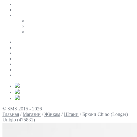
SALE
ПЕРСОНАЛЬНИЙ БАЙЄР
Таблиці розмірів
Uniqlo
COS
Victoria’s Secret
Про нас
Доставка та оплата
Умови повернення
Контакти
Політика конфіденційності
Умови використання
Блог
© SMS 2015 - 2026
Главная
/
Магазин
/
Жінкам
/
Штани
/
Брюки Chino (Longer)
Uniqlo (475831)