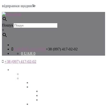
відправки щодня💫
Пошук
×
+38 (097) 417-02-02
+38 (097) 417-02-02
0
UAH
0
+38 (097) 417-02-02
Жінкам
Дивитись все
Верхній одяг
Дивитись все
Куртки
ВЕСНА
ЗИМА
ОСІНЬ
Піджаки та жакети