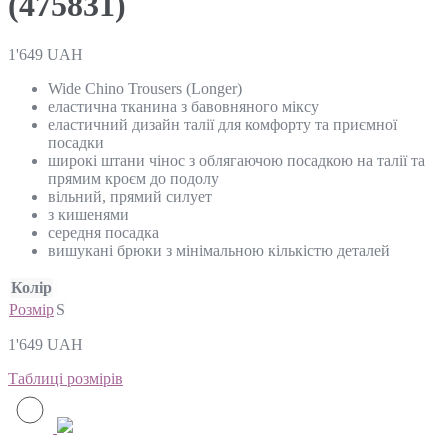
(475831)
1'649
UAH
Wide Chino Trousers (Longer)
еластична тканина з бавовняного міксу
еластичний дизайн талії для комфорту та приємної
посадки
широкі штани чінос з облягаючою посадкою на талії та
прямим кроєм до подолу
вільний, прямий силует
з кишенями
середня посадка
вишукані брюки з мінімальною кількістю деталей
Колір
Розмір
S
1'649
UAH
Таблиці розмірів