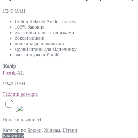
1'249
UAH
Cotton Relaxed Ankle Trousers
100% бавовна
еластична талія з зав’язками
бокові кишені
довжина до щиколотки
зручні штани для відпочинку
злегка звужений крій
Колір
Розмір
XL
1'249
UAH
Таблиці розмірів
Немає в наявності
Категории:
Брюки
,
Жінкам
,
Штани
В корзину