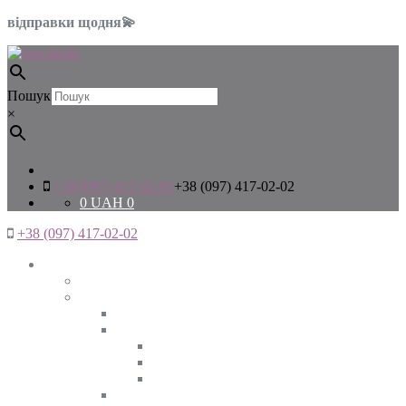
відправки щодня💫
Пошук
×
+38 (097) 417-02-02
+38 (097) 417-02-02
0
UAH
0
+38 (097) 417-02-02
Жінкам
Дивитись все
Верхній одяг
Дивитись все
Куртки
ВЕСНА
ЗИМА
ОСІНЬ
Піджаки та жакети