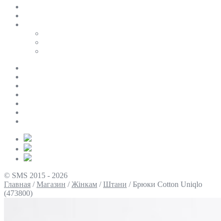
SALE
ПЕРСОНАЛЬНИЙ БАЙЄР
Таблиці розмірів
Uniqlo
COS
Victoria’s Secret
Про нас
Доставка та оплата
Умови повернення
Контакти
Політика конфіденційності
Умови використання
Блог
© SMS 2015 - 2026
Главная
/
Магазин
/
Жінкам
/
Штани
/
Брюки Cotton Uniqlo
(473800)