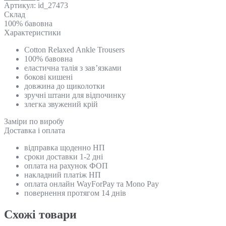
Артикул:
id_27473
Склад
100% бавовна
Характеристики
Cotton Relaxed Ankle Trousers
100% бавовна
еластична талія з зав’язками
бокові кишені
довжина до щиколотки
зручні штани для відпочинку
злегка звужений крій
Замiри по виробу
Доставка і оплата
відправка щоденно НП
сроки доставки 1-2 дні
оплата на рахунок ФОП
накладний платіж НП
оплата онлайн WayForPay та Mono Pay
повернення протягом 14 днів
Схожi товари