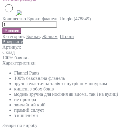
Количество Брюки фланель Uniqlo (478849)
У кошик
Категории:
Брюки
,
Жінкам
,
Штани
В корзину
Артикул:
Склад
100% бавовна
Характеристики
Flannel Pants
100% бавовняна фланель
зручна еластична талія з внутрішнім шнурком
кишені з обох боків
модель зручна для носіння як вдома, так і на вулиці
не прозора
звичайний крій
прямий силует
з кишенями
Замiри по виробу