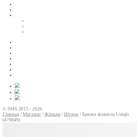
SALE
ПЕРСОНАЛЬНИЙ БАЙЄР
Таблиці розмірів
Uniqlo
COS
Victoria’s Secret
Про нас
Доставка та оплата
Умови повернення
Контакти
Політика конфіденційності
Умови використання
Блог
© SMS 2015 - 2026
Главная
/
Магазин
/
Жінкам
/
Штани
/
Брюки фланель Uniqlo
(478849)