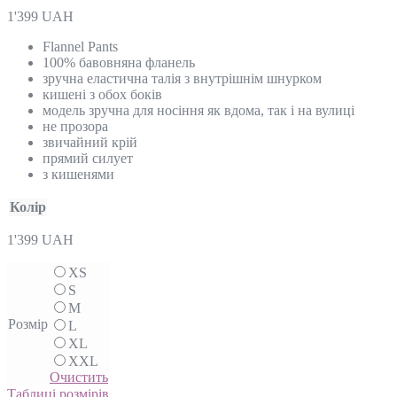
1'399
UAH
Flannel Pants
100% бавовняна фланель
зручна еластична талія з внутрішнім шнурком
кишені з обох боків
модель зручна для носіння як вдома, так і на вулиці
не прозора
звичайний крій
прямий силует
з кишенями
Колір
1'399
UAH
XS
S
M
Розмір
L
XL
XXL
Очистить
Таблиці розмірів