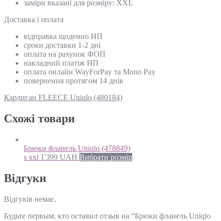
заміри вказані для розміру: ХХL
Доставка і оплата
відправка щоденно НП
сроки доставки 1-2 дні
оплата на рахунок ФОП
накладний платіж НП
оплата онлайн WayForPay та Mono Pay
повернення протягом 14 днів
Кардиган FLEECE Uniqlo (480184)
Схожi товари
Брюки фланель Uniqlo (478849)
s xxl
1'399
UAH
Вибрати розмір
Відгуки
Відгуків немає.
Будьте первым, кто оставил отзыв на “Брюки фланель Uniqlo