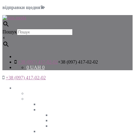
відправки щодня💫
Пошук
×
+38 (097) 417-02-02
+38 (097) 417-02-02
0
UAH
0
+38 (097) 417-02-02
Жінкам
Дивитись все
Верхній одяг
Дивитись все
Куртки
ВЕСНА
ЗИМА
ОСІНЬ
Піджаки та жакети