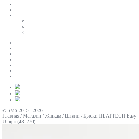
SALE
ПЕРСОНАЛЬНИЙ БАЙЄР
Таблиці розмірів
Uniqlo
COS
Victoria’s Secret
Про нас
Доставка та оплата
Умови повернення
Контакти
Політика конфіденційності
Умови використання
Блог
© SMS 2015 - 2026
Главная
/
Магазин
/
Жінкам
/
Штани
/
Брюки HEATTECH Easy
Uniqlo (481270)