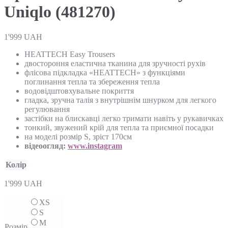
Uniqlo (481270)
1'999
UAH
HEATTECH Easy Trousers
двостороння еластична тканина для зручності рухів
флісова підкладка «HEATTECH» з функціями
поглинання тепла та збереження тепла
водовідштовхувальне покриття
гладка, зручна талія з внутрішнім шнурком для легкого
регулювання
застібки на блискавці легко тримати навіть у рукавичках
тонкий, звужений крій для тепла та приємної посадки
на моделі розмір S, зріст 170см
відеоогляд:
www.instagram
Колір
1'999
UAH
XS
S
M
Розмір