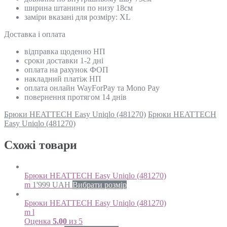
ширина штанини по низу 18см
заміри вказані для розміру: XL
Доставка і оплата
відправка щоденно НП
сроки доставки 1-2 дні
оплата на рахунок ФОП
накладний платіж НП
оплата онлайн WayForPay та Mono Pay
повернення протягом 14 днів
Брюки HEATTECH Easy Uniqlo (481270)
Брюки HEATTECH
Easy Uniqlo (481270)
Схожi товари
Брюки HEATTECH Easy Uniqlo (481270)
m
1'999
UAH
Вибрати розмір
Брюки HEATTECH Easy Uniqlo (481270)
m l
Оценка
5.00
из 5