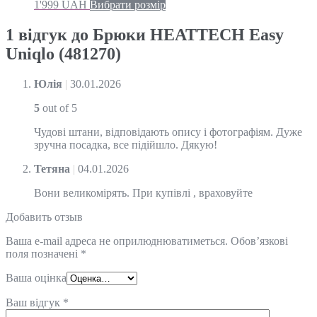
1'999
UAH
Вибрати розмір
1 відгук до
Брюки HEATTECH Easy
Uniqlo (481270)
Юлія
|
30.01.2026
5
out of 5
Чудові штани, відповідають опису і фотографіям. Дуже
зручна посадка, все підійшло. Дякую!
Тетяна
|
04.01.2026
Вони великомірять. При купівлі , враховуйте
Добавить отзыв
Ваша e-mail адреса не оприлюднюватиметься.
Обов’язкові
поля позначені
*
Ваша оцінка
Ваш відгук
*