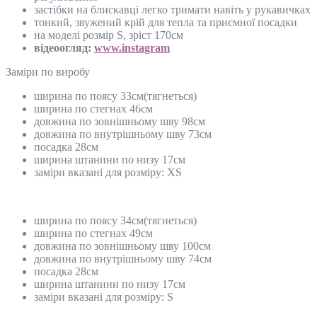
застібки на блискавці легко тримати навіть у рукавичках
тонкий, звужений крій для тепла та приємної посадки
на моделі розмір S, зріст 170см
відеоогляд:
www.instagram
Замiри по виробу
ширина по поясу 33см(тягнеться)
ширина по стегнах 46см
довжина по зовнішньому шву 98см
довжина по внутрішньому шву 73см
посадка 28см
ширина штанини по низу 17см
заміри вказані для розміру: ХS
ширина по поясу 34см(тягнеться)
ширина по стегнах 49см
довжина по зовнішньому шву 100см
довжина по внутрішньому шву 74см
посадка 28см
ширина штанини по низу 17см
заміри вказані для розміру: S