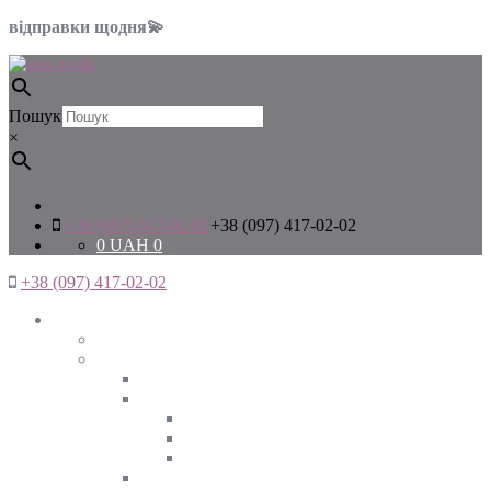
відправки щодня💫
Пошук
×
+38 (097) 417-02-02
+38 (097) 417-02-02
0
UAH
0
+38 (097) 417-02-02
Жінкам
Дивитись все
Верхній одяг
Дивитись все
Куртки
ВЕСНА
ЗИМА
ОСІНЬ
Піджаки та жакети