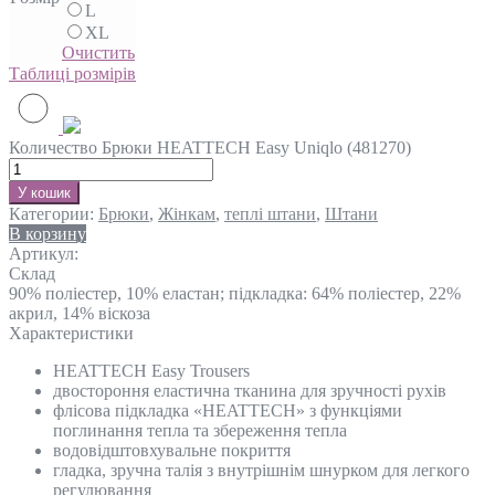
L
XL
Очистить
Таблиці розмірів
Количество Брюки HEATTECH Easy Uniqlo (481270)
У кошик
Категории:
Брюки
,
Жінкам
,
теплі штани
,
Штани
В корзину
Артикул:
Склад
90% поліестер, 10% еластан; підкладка: 64% поліестер, 22%
акрил, 14% віскоза
Характеристики
HEATTECH Easy Trousers
двостороння еластична тканина для зручності рухів
флісова підкладка «HEATTECH» з функціями
поглинання тепла та збереження тепла
водовідштовхувальне покриття
гладка, зручна талія з внутрішнім шнурком для легкого
регулювання