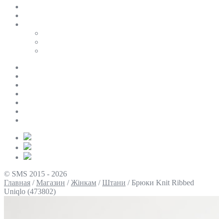
SALE
ПЕРСОНАЛЬНИЙ БАЙЄР
Таблиці розмірів
Uniqlo
COS
Victoria’s Secret
Про нас
Доставка та оплата
Умови повернення
Контакти
Політика конфіденційності
Умови використання
Блог
© SMS 2015 - 2026
Главная
/
Магазин
/
Жінкам
/
Штани
/
Брюки Knit Ribbed
Uniqlo (473802)