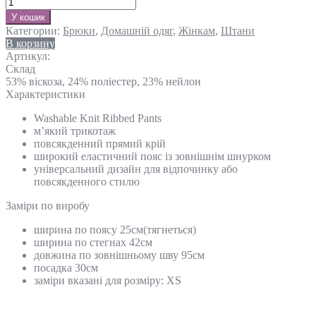
У кошик
Категории:
Брюки
,
Домашній одяг
,
Жінкам
,
Штани
В корзину
Артикул:
Склад
53% віскоза, 24% поліестер, 23% нейлон
Характеристики
Washable Knit Ribbed Pants
м’який трикотаж
повсякденний прямий крій
широкий еластичний пояс із зовнішнім шнурком
універсальний дизайн для відпочинку або
повсякденного стилю
Замiри по виробу
ширина по поясу 25см(тягнеться)
ширина по стегнах 42см
довжина по зовнішньому шву 95см
посадка 30см
заміри вказані для розміру: ХS