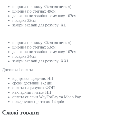
ширина по поясу 35см(тягнеться)
ширина по стегнах 49см
довжина по зовнішньому шву 103см
посадка 32см
заміри вказані для розміру: ХL
ширина по поясу 36см(тягнеться)
ширина по стегнах 53см
довжина по зовнішньому шву 107см
посадка 34см
заміри вказані для розміру: ХХL
Доставка і оплата
відправка щоденно НП
сроки доставки 1-2 дні
оплата на рахунок ФОП
накладний платіж НП
оплата онлайн WayForPay та Mono Pay
повернення протягом 14 днів
Схожi товари