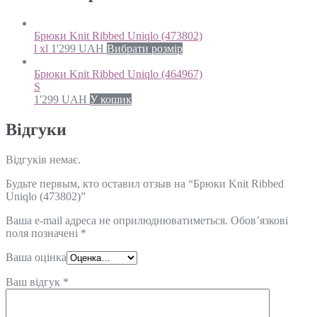
Брюки Knit Ribbed Uniqlo (473802)
l xl
1'299
UAH
Вибрати розмір
Брюки Knit Ribbed Uniqlo (464967)
S
1'299
UAH
У кошик
Відгуки
Відгуків немає.
Будьте первым, кто оставил отзыв на “Брюки Knit Ribbed
Uniqlo (473802)”
Ваша e-mail адреса не оприлюднюватиметься.
Обов’язкові
поля позначені
*
Ваша оцінка
Ваш відгук
*