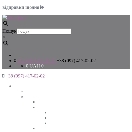
відправки щодня💫
Пошук
×
+38 (097) 417-02-02
+38 (097) 417-02-02
0
UAH
0
+38 (097) 417-02-02
Жінкам
Дивитись все
Верхній одяг
Дивитись все
Куртки
ВЕСНА
ЗИМА
ОСІНЬ
Піджаки та жакети