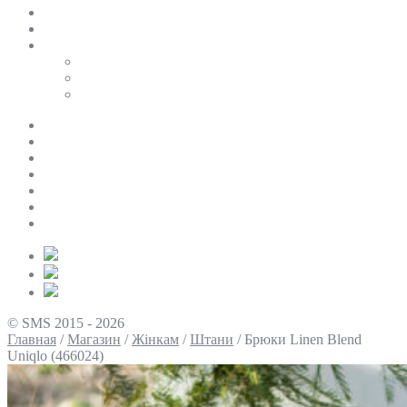
SALE
ПЕРСОНАЛЬНИЙ БАЙЄР
Таблиці розмірів
Uniqlo
COS
Victoria’s Secret
Про нас
Доставка та оплата
Умови повернення
Контакти
Політика конфіденційності
Умови використання
Блог
© SMS 2015 - 2026
Главная
/
Магазин
/
Жінкам
/
Штани
/
Брюки Linen Blend
Uniqlo (466024)