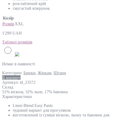
розслаблений крій
смугастий візерунок
Колір
Розмір
XXL
1'299
UAH
Таблиці розмірів
Немає в наявності
Категории:
Брюки
,
Жінкам
,
Штани
В корзину
Артикул:
id_23572
Склад
51% віскоза, 32% льон, 17% бавовна
Характеристики
Linen Blend Easy Pants
чудовий варіант для прогулянок
виготовлений із суміші віскози, льону та бавовни для