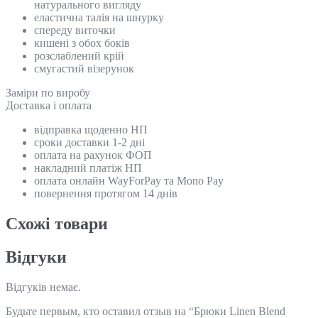
натурального вигляду
еластична талія на шнурку
спереду виточки
кишені з обох боків
розслаблений крій
смугастий візерунок
Замiри по виробу
Доставка і оплата
відправка щоденно НП
сроки доставки 1-2 дні
оплата на рахунок ФОП
накладний платіж НП
оплата онлайн WayForPay та Mono Pay
повернення протягом 14 днів
Схожi товари
Відгуки
Відгуків немає.
Будьте первым, кто оставил отзыв на “Брюки Linen Blend