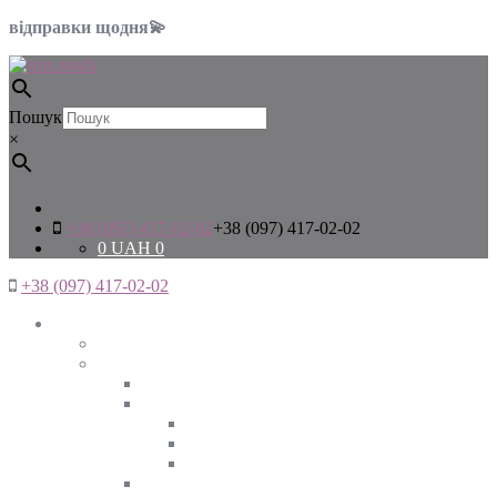
відправки щодня💫
Пошук
×
+38 (097) 417-02-02
+38 (097) 417-02-02
0
UAH
0
+38 (097) 417-02-02
Жінкам
Дивитись все
Верхній одяг
Дивитись все
Куртки
ВЕСНА
ЗИМА
ОСІНЬ
Піджаки та жакети