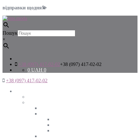
відправки щодня💫
Пошук
×
+38 (097) 417-02-02
+38 (097) 417-02-02
0
UAH
0
+38 (097) 417-02-02
Жінкам
Дивитись все
Верхній одяг
Дивитись все
Куртки
ВЕСНА
ЗИМА
ОСІНЬ
Піджаки та жакети