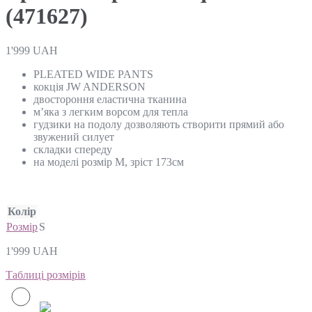
(471627)
1'999
UAH
PLEATED WIDE PANTS
кокція JW ANDERSON
двостороння еластична тканина
м’яка з легким ворсом для тепла
гудзики на подолу дозволяють створити прямий або
звужений силует
складки спереду
на моделі розмір М, зріст 173см
Колір
Розмір
S
1'999
UAH
Таблиці розмірів