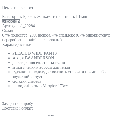
Немає в наявності
Категории:
Брюки
,
Жінкам
,
теплі штани
,
Штани
В корзину
Артикул:
id_20284
Склад
67% поліестер, 29% віскоза, 4% спандекс (67% використовує
перероблене поліефірне волокно)
Характеристики
PLEATED WIDE PANTS
кокція JW ANDERSON
двостороння еластична тканина
м’яка з легким ворсом для тепла
гудзики на подолу дозволяють створити прямий або
звужений силует
складки спереду
на моделі розмір М, зріст 173см
Замiри по виробу
Доставка і оплата