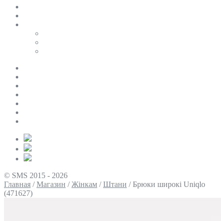
SALE
ПЕРСОНАЛЬНИЙ БАЙЄР
Таблиці розмірів
Uniqlo
COS
Victoria’s Secret
Про нас
Доставка та оплата
Умови повернення
Контакти
Політика конфіденційності
Умови використання
Блог
© SMS 2015 - 2026
Главная
/
Магазин
/
Жінкам
/
Штани
/
Брюки широкі Uniqlo
(471627)