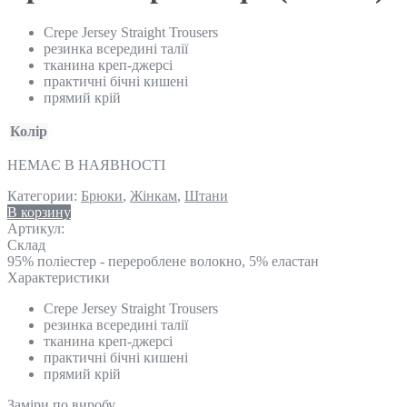
Crepe Jersey Straight Trousers
резинка всередині талії
тканина креп-джерсі
практичні бічні кишені
прямий крій
Колір
НЕМАЄ В НАЯВНОСТІ
Категории:
Брюки
,
Жінкам
,
Штани
В корзину
Артикул:
Склад
95% поліестер - перероблене волокно, 5% еластан
Характеристики
Crepe Jersey Straight Trousers
резинка всередині талії
тканина креп-джерсі
практичні бічні кишені
прямий крій
Замiри по виробу