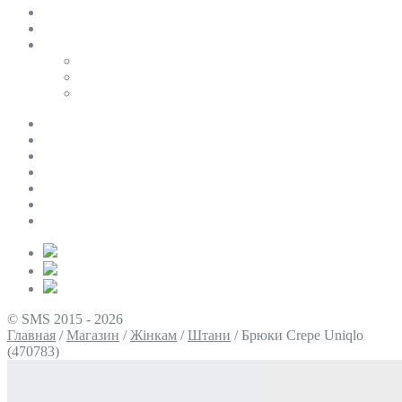
SALE
ПЕРСОНАЛЬНИЙ БАЙЄР
Таблиці розмірів
Uniqlo
COS
Victoria’s Secret
Про нас
Доставка та оплата
Умови повернення
Контакти
Політика конфіденційності
Умови використання
Блог
© SMS 2015 - 2026
Главная
/
Магазин
/
Жінкам
/
Штани
/
Брюки Crepe Uniqlo
(470783)