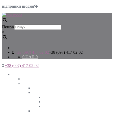
відправки щодня💫
Пошук
×
+38 (097) 417-02-02
+38 (097) 417-02-02
0
UAH
0
+38 (097) 417-02-02
Жінкам
Дивитись все
Верхній одяг
Дивитись все
Куртки
ВЕСНА
ЗИМА
ОСІНЬ
Піджаки та жакети