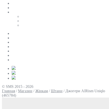
SALE
ПЕРСОНАЛЬНИЙ БАЙЄР
Таблиці розмірів
Uniqlo
COS
Victoria’s Secret
Про нас
Доставка та оплата
Умови повернення
Контакти
Політика конфіденційності
Умови використання
Блог
© SMS 2015 - 2026
Главная
/
Магазин
/
Жінкам
/
Штани
/
Джогери AIRism Uniqlo
(465784)