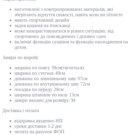
виготовлені з повітропроникних матеріалів, які
зберігають відчуття свіжості, навіть коли ви пітнієте
мають спортивний дизайн
задня кишеня на блискавці
може використовуватися в різних ситуаціях: від
спортивних до повсякденних і ділових сцен
включає функцію сушіння та функцію охолодження на
дотик
Замiри по виробу
ширина по поясу 39см(тягнеться)
ширина по стегнах 49см
довжина по зовнішньому шву 97см
довжина по внутрішньому шву 72см
посадка по переду 29см
ширина штанини по низу 13см
заміри вказані для розміру: M
Доставка і оплата
відправка щоденно НП
сроки доставки 1-2 дні
оплата на рахунок ФОП