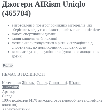
Джогери AIRism Uniqlo
(465784)
виготовлені з повітропроникних матеріалів, які
зберігають відчуття свіжості, навіть коли ви пітнієте
мають спортивний дизайн
задня кишеня на блискавці
може використовуватися в різних ситуаціях: від
спортивних до повсякденних і ділових сцен
включає функцію сушіння та функцію охолодження на
дотик
Колір
НЕМАЄ В НАЯВНОСТІ
Категории:
Жінкам
,
Спорт
,
Спортивні
,
Штани
В корзину
Артикул:
Склад
100% поліестер (41% використовує перероблене поліефірне
волокно)
Характеристики