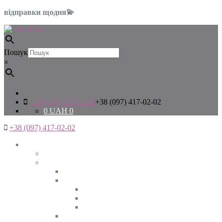
відправки щодня💫
Пошук
×
+38 (097) 417-02-02
+38 (097) 417-02-02
0
UAH
0
+38 (097) 417-02-02
Жінкам
Дивитись все
Верхній одяг
Дивитись все
Куртки
ВЕСНА
ЗИМА
ОСІНЬ
Піджаки та жакети