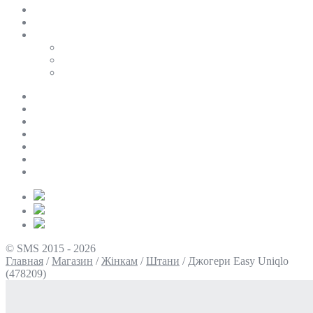
SALE
ПЕРСОНАЛЬНИЙ БАЙЄР
Таблиці розмірів
Uniqlo
COS
Victoria’s Secret
Про нас
Доставка та оплата
Умови повернення
Контакти
Політика конфіденційності
Умови використання
Блог
© SMS 2015 - 2026
Главная
/
Магазин
/
Жінкам
/
Штани
/
Джогери Easy Uniqlo
(478209)