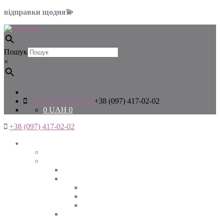
відправки щодня💫
Пошук
×
+38 (097) 417-02-02
+38 (097) 417-02-02
0
UAH
0
+38 (097) 417-02-02
Жінкам
Дивитись все
Верхній одяг
Дивитись все
Куртки
ВЕСНА
ЗИМА
ОСІНЬ
Піджаки та жакети