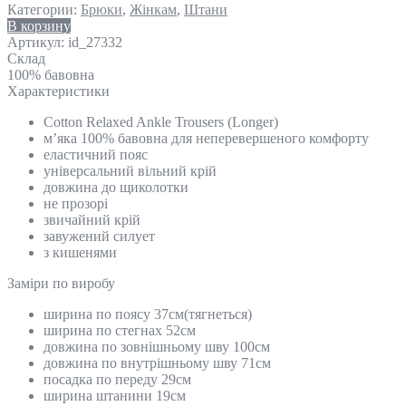
Категории:
Брюки
,
Жінкам
,
Штани
В корзину
Артикул:
id_27332
Склад
100% бавовна
Характеристики
Cotton Relaxed Ankle Trousers (Longer)
м’яка 100% бавовна для неперевершеного комфорту
еластичний пояс
універсальний вільний крій
довжина до щиколотки
не прозорі
звичайний крій
завужений силует
з кишенями
Замiри по виробу
ширина по поясу 37см(тягнеться)
ширина по стегнах 52см
довжина по зовнішньому шву 100см
довжина по внутрішньому шву 71см
посадка по переду 29см
ширина штанини 19см