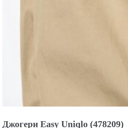
Джогери Easy Uniqlo (478209)