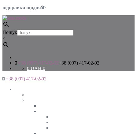
відправки щодня💫
Пошук
×
+38 (097) 417-02-02
+38 (097) 417-02-02
0
UAH
0
+38 (097) 417-02-02
Жінкам
Дивитись все
Верхній одяг
Дивитись все
Куртки
ВЕСНА
ЗИМА
ОСІНЬ
Піджаки та жакети