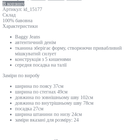
В корзину
Артикул:
id_15177
Склад
100% бавовна
Характеристики
Baggy Jeans
автентичний денім
тканина зберігає форму, створюючи привабливий
мішкуватий силует
конструкція з 5 кишенями
середня посадка на талії
Замiри по виробу
ширина по поясу 37см
ширина по стегнах 49см
довжина по зовнішньому шву 102см
довжина по внутрішньому шву 78см
посадка 27см
ширина штанини по низу 24см
заміри вказані для розміру: 24