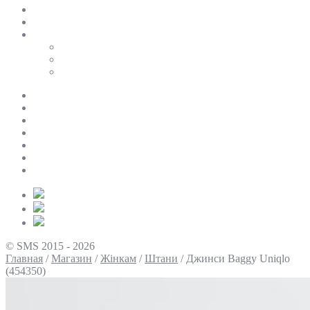
SALE
ПЕРСОНАЛЬНИЙ БАЙЄР
Таблиці розмірів
Uniqlo
COS
Victoria’s Secret
Про нас
Доставка та оплата
Умови повернення
Контакти
Політика конфіденційності
Умови використання
Блог
© SMS 2015 - 2026
Главная
/
Магазин
/
Жінкам
/
Штани
/
Джинси Baggy Uniqlo
(454350)