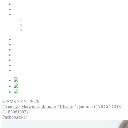
SALE
ПЕРСОНАЛЬНИЙ БАЙЄР
Таблиці розмірів
Uniqlo
COS
Victoria’s Secret
Про нас
Доставка та оплата
Умови повернення
Контакти
Політика конфіденційності
Умови використання
Блог
© SMS 2015 - 2026
Главная
/
Магазин
/
Жінкам
/
Штани
/
Джинси CARGO COS
(1183961002)
Распродажа!