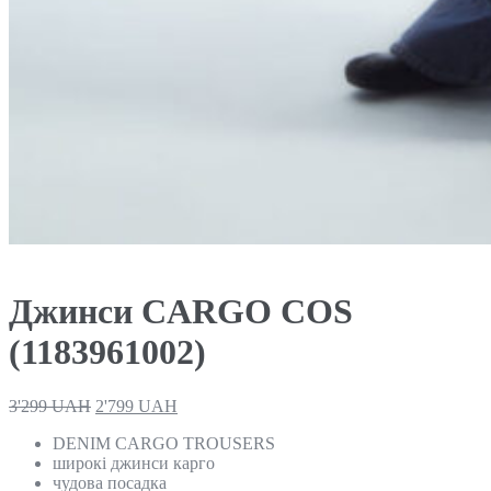
Джинси CARGO COS
(1183961002)
3'299
UAH
2'799
UAH
DENIM CARGO TROUSERS
широкі джинси карго
чудова посадка