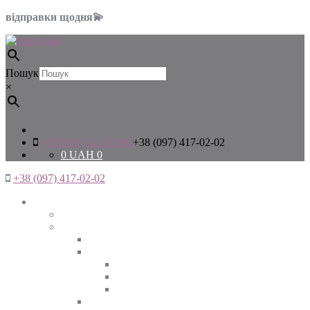
відправки щодня💫
Пошук
×
+38 (097) 417-02-02
+38 (097) 417-02-02
0
UAH
0
+38 (097) 417-02-02
Жінкам
Дивитись все
Верхній одяг
Дивитись все
Куртки
ВЕСНА
ЗИМА
ОСІНЬ
Піджаки та жакети