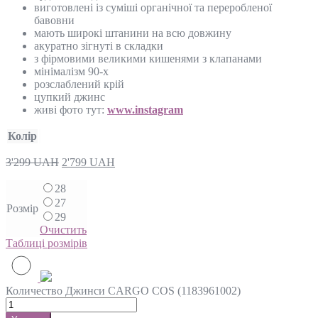
виготовлені із суміші органічної та переробленої
бавовни
мають широкі штанини на всю довжину
акуратно зігнуті в складки
з фірмовими великими кишенями з клапанами
мінімалізм 90-х
розслаблений крій
цупкий джинс
живі фото тут:
www.instagram
Колір
3'299
UAH
2'799
UAH
28
27
Розмір
29
Очистить
Таблиці розмірів
Количество Джинси CARGO COS (1183961002)