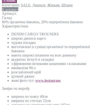
У кошик
Категории:
SALE
,
Джинси
,
Жінкам
,
Штани
В корзину
Артикул:
Склад
80% органічна бавовна, 20% перероблена бавовна
Характеристики
DENIM CARGO TROUSERS
широкі джинси карго
чудова посадка
виготовлені із суміші органічної та переробленої
бавовни
мають широкі штанини на всю довжину
акуратно зігнуті в складки
з фірмовими великими кишенями з клапанами
мінімалізм 90-х
розслаблений крій
цупкий джинс
живі фото тут:
www.instagram
Замiри по виробу
ширина по поясу 40см
ширина по стегнах 52см
довжина по зовнішньому шву 107см