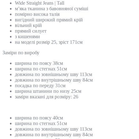
Wide Straight Jeans | Tall
м’яка тканина з бавовняної суміші
помірно висока талія
вигідний широкий прямий крій
вільний крій
прямий силует
з кишенями
на моделі розмір 25, зріст 171см
Замiри по виробу
ширина по поясу 38см
ширина по стегнах 51см
довжина по зовнішньому шву 113см
довжина по внутрішньому шву 84см
посадка по переду 31см
ширина штанини по низу 25см
заміри вказані для розміру: 26
ширина по поясу 40см
ширина по стегнах 51см
довжина по зовнішньому шву 113см
довжина по внутрішньому шву 84см