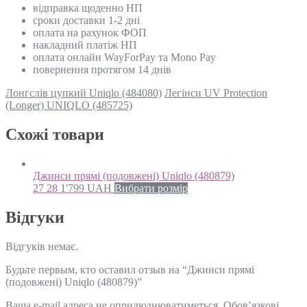
відправка щоденно НП
сроки доставки 1-2 дні
оплата на рахунок ФОП
накладний платіж НП
оплата онлайн WayForPay та Mono Pay
повернення протягом 14 днів
Лонгслів цупкий Uniqlo (484080)
Легінси UV Protection
(Longer) UNIQLO (485725)
Схожi товари
Джинси прямі (подовжені) Uniqlo (480879)
27 28
1'799
UAH
Вибрати розмір
Відгуки
Відгуків немає.
Будьте первым, кто оставил отзыв на “Джинси прямі
(подовжені) Uniqlo (480879)”
Ваша e-mail адреса не оприлюднюватиметься.
Обов’язкові