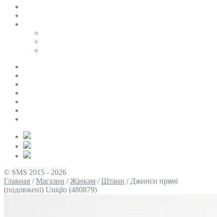
SALE
ПЕРСОНАЛЬНИЙ БАЙЄР
Таблиці розмірів
Uniqlo
COS
Victoria’s Secret
Про нас
Доставка та оплата
Умови повернення
Контакти
Політика конфіденційності
Умови використання
Блог
© SMS 2015 - 2026
Главная
/
Магазин
/
Жінкам
/
Штани
/
Джинси прямі
(подовжені) Uniqlo (480879)