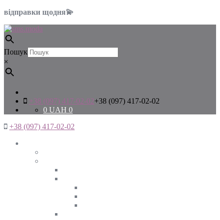
відправки щодня💫
Пошук
×
+38 (097) 417-02-02
+38 (097) 417-02-02
0
UAH
0
+38 (097) 417-02-02
Жінкам
Дивитись все
Верхній одяг
Дивитись все
Куртки
ВЕСНА
ЗИМА
ОСІНЬ
Піджаки та жакети