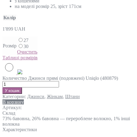
з кишенями
на моделі розмір 25, зріст 171см
Колір
1'899
UAH
27
Розмір
30
Очистить
Таблиці розмірів
Количество Джинси прямі (подовжені) Uniqlo (480879)
У кошик
Категории:
Джинси
,
Жінкам
,
Штани
В корзину
Артикул:
Склад
73% бавовна, 26% бавовна — перероблене волокно, 1% інші
волокна
Характеристики