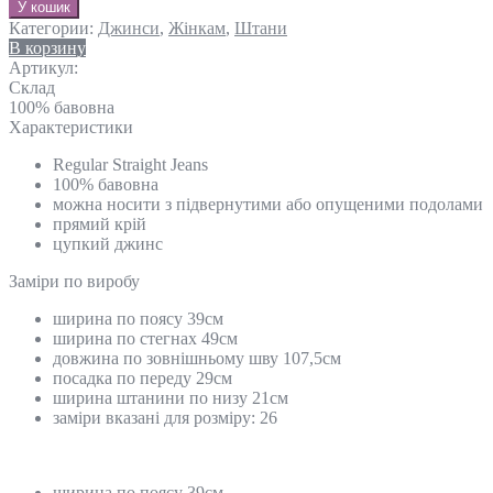
У кошик
Категории:
Джинси
,
Жінкам
,
Штани
В корзину
Артикул:
Склад
100% бавовна
Характеристики
Regular Straight Jeans
100% бавовна
можна носити з підвернутими або опущеними подолами
прямий крій
цупкий джинс
Замiри по виробу
ширина по поясу 39см
ширина по стегнах 49см
довжина по зовнішньому шву 107,5см
посадка по переду 29см
ширина штанини по низу 21см
заміри вказані для розміру: 26
ширина по поясу 39см