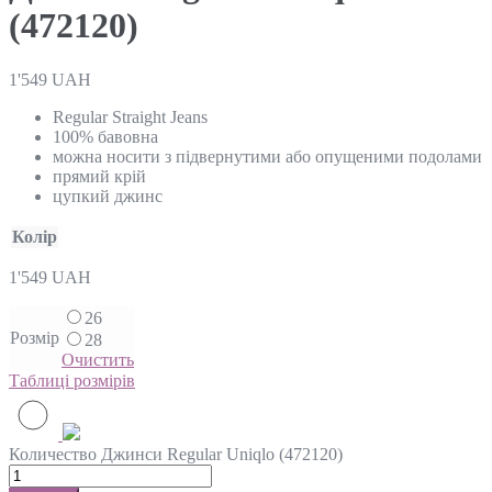
(472120)
1'549
UAH
Regular Straight Jeans
100% бавовна
можна носити з підвернутими або опущеними подолами
прямий крій
цупкий джинс
Колір
1'549
UAH
26
Розмір
28
Очистить
Таблиці розмірів
Количество Джинси Regular Uniqlo (472120)