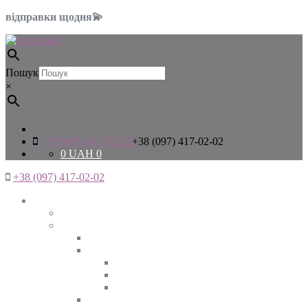
відправки щодня💫
Пошук
×
+38 (097) 417-02-02
+38 (097) 417-02-02
0
UAH
0
+38 (097) 417-02-02
Жінкам
Дивитись все
Верхній одяг
Дивитись все
Куртки
ВЕСНА
ЗИМА
ОСІНЬ
Піджаки та жакети