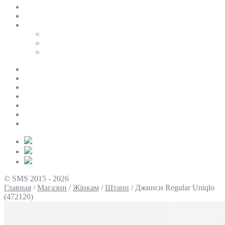
SALE
ПЕРСОНАЛЬНИЙ БАЙЄР
Таблиці розмірів
Uniqlo
COS
Victoria’s Secret
Про нас
Доставка та оплата
Умови повернення
Контакти
Політика конфіденційності
Умови використання
Блог
© SMS 2015 - 2026
Главная
/
Магазин
/
Жінкам
/
Штани
/
Джинси Regular Uniqlo
(472120)