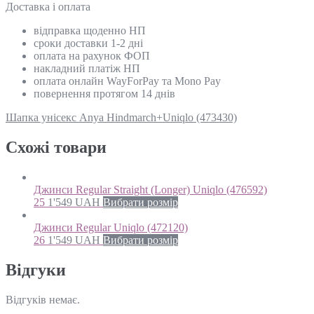
Доставка і оплата
відправка щоденно НП
сроки доставки 1-2 дні
оплата на рахунок ФОП
накладний платіж НП
оплата онлайн WayForPay та Mono Pay
повернення протягом 14 днів
Шапка унісекс Anya Hindmarch+Uniqlo (473430)
Схожi товари
Джинси Regular Straight (Longer) Uniqlo (476592)
25
1'549
UAH
Вибрати розмір
Джинси Regular Uniqlo (472120)
26
1'549
UAH
Вибрати розмір
Відгуки
Відгуків немає.