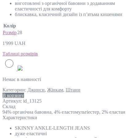
виготовлені з органічної бавовни з додаванням
еластичності для комфорту
блискавка, класичний дизайн із п’ятьма кишенями
Колір
Розмір
28
1'999
UAH
Таблиці розмірів
Немає в наявності
Категории:
Джинси
,
Жінкам
,
Штани
В корзину
Артикул:
id_13125
Склад
94% органічна бавовна, 4% еластомультіестер, 2% еластан
Характеристики
SKINNY ANKLE-LENGTH JEANS
дуже еластичні