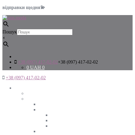
відправки щодня💫
Пошук
×
+38 (097) 417-02-02
+38 (097) 417-02-02
0
UAH
0
+38 (097) 417-02-02
Жінкам
Дивитись все
Верхній одяг
Дивитись все
Куртки
ВЕСНА
ЗИМА
ОСІНЬ
Піджаки та жакети