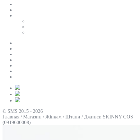
SALE
ПЕРСОНАЛЬНИЙ БАЙЄР
Таблиці розмірів
Uniqlo
COS
Victoria’s Secret
Про нас
Доставка та оплата
Умови повернення
Контакти
Політика конфіденційності
Умови використання
Блог
© SMS 2015 - 2026
Главная
/
Магазин
/
Жінкам
/
Штани
/
Джинси SKINNY COS
(0919600008)