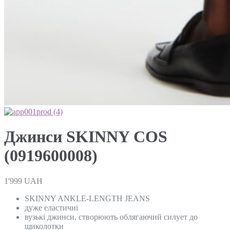
Джинси SKINNY COS
(0919600008)
1'999
UAH
SKINNY ANKLE-LENGTH JEANS
дуже еластичні
вузькі джинси, створюють облягаючий силует до
щиколотки