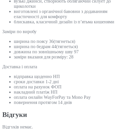
вузькі джинси, створюють облягаючий силует до
щиколотки
виготовлені з органічної бавовни з додаванням
еластичності для комфорту
блискавка, класичний дизайн із п’ятьма кишенями
Замiри по виробу
ширина по поясу 36(тягнеться)
ширина по бедрам 44(тягнеться)
довжина по зовнішньому шву 97
заміри вказаня для розміру: 28
Доставка і оплата
відправка щоденно НП
сроки доставки 1-2 дні
оплата на рахунок ФОП
накладний платіж НП
оплата онлайн WayForPay та Mono Pay
повернення протягом 14 днів
Відгуки
Відгуків немає.