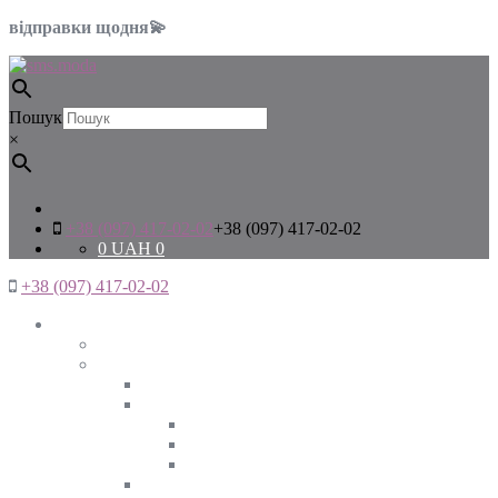
відправки щодня💫
Пошук
×
+38 (097) 417-02-02
+38 (097) 417-02-02
0
UAH
0
+38 (097) 417-02-02
Жінкам
Дивитись все
Верхній одяг
Дивитись все
Куртки
ВЕСНА
ЗИМА
ОСІНЬ
Піджаки та жакети