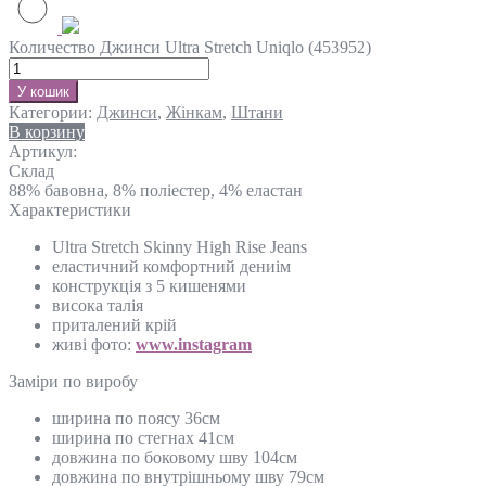
Количество Джинси Ultra Stretch Uniqlo (453952)
У кошик
Категории:
Джинси
,
Жінкам
,
Штани
В корзину
Артикул:
Склад
88% бавовна, 8% поліестер, 4% еластан
Характеристики
Ultra Stretch Skinny High Rise Jeans
еластичний комфортний дениім
конструкція з 5 кишенями
висока талія
приталений крій
живі фото:
www.instagram
Замiри по виробу
ширина по поясу 36см
ширина по стегнах 41см
довжина по боковому шву 104см
довжина по внутрішньому шву 79см