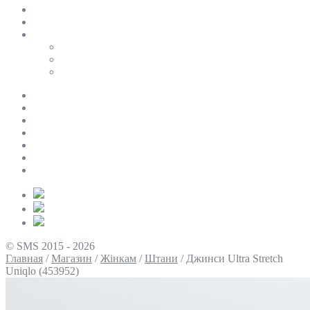
SALE
ПЕРСОНАЛЬНИЙ БАЙЄР
Таблиці розмірів
Uniqlo
COS
Victoria’s Secret
Про нас
Доставка та оплата
Умови повернення
Контакти
Політика конфіденційності
Умови використання
Блог
© SMS 2015 - 2026
Главная
/
Магазин
/
Жінкам
/
Штани
/
Джинси Ultra Stretch
Uniqlo (453952)