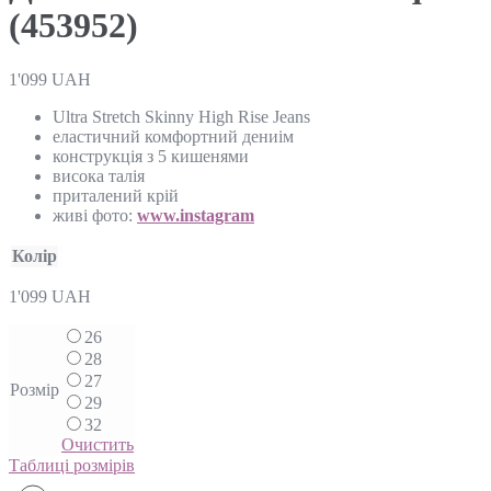
(453952)
1'099
UAH
Ultra Stretch Skinny High Rise Jeans
еластичний комфортний дениім
конструкція з 5 кишенями
висока талія
приталений крій
живі фото:
www.instagram
Колір
1'099
UAH
26
28
27
Розмір
29
32
Очистить
Таблиці розмірів