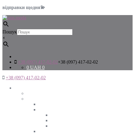
відправки щодня💫
Пошук
×
+38 (097) 417-02-02
+38 (097) 417-02-02
0
UAH
0
+38 (097) 417-02-02
Жінкам
Дивитись все
Верхній одяг
Дивитись все
Куртки
ВЕСНА
ЗИМА
ОСІНЬ
Піджаки та жакети