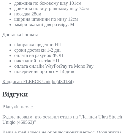
довжина по боковому шву 101см
довжина по внутрішньому шву 74см
посадка 28см
ширина штанини по низу 12см
заміри вказані для розміру: М
Доставка і оплата
відправка щоденно НП
сроки доставки 1-2 дні
оплата на рахунок ФОП
накладний платіж НП
оплата онлайн WayForPay та Mono Pay
повернення протягом 14 днів
Кардиган FLEECE Uniqlo (480184)
Відгуки
Відгуків немає.
Будьте первым, кто оставил отзыв на “Легінси Ultra Stretch
Uniqlo (469563)”
Ваша e-mail адреса не оприлюднюватиметься.
Обов’язкові