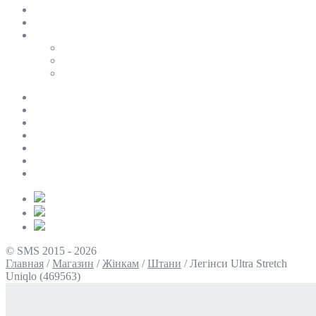
SALE
ПЕРСОНАЛЬНИЙ БАЙЄР
Таблиці розмірів
Uniqlo
COS
Victoria’s Secret
Про нас
Доставка та оплата
Умови повернення
Контакти
Політика конфіденційності
Умови використання
Блог
© SMS 2015 - 2026
Главная
/
Магазин
/
Жінкам
/
Штани
/
Легінси Ultra Stretch
Uniqlo (469563)