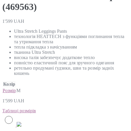
(469563)
1'599
UAH
Ultra Stretch Leggings Pants
технологія HEATTECH з функціями поглинання тепла
та утримання тепла
тепла підкладка з начісуванням
тканина Ultra Stretch
висока талія забезпечує додаткове тепло
повністю еластичний пояс для зручного одягання
ретельно продумані ґудзики, шви та розмір задніх
кишень
Колір
Розмір
M
1'599
UAH
Таблиці розмірів