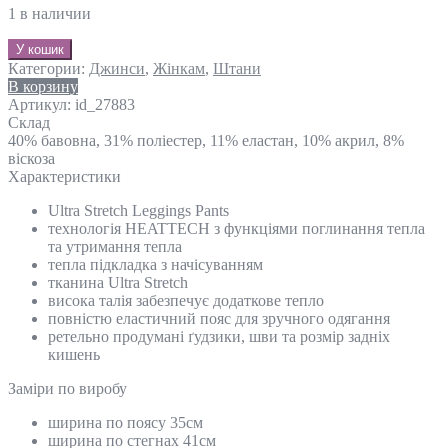
1 в наличии
У кошик
Категории:
Джинси
,
Жінкам
,
Штани
В корзину
Артикул:
id_27883
Склад
40% бавовна, 31% поліестер, 11% еластан, 10% акрил, 8%
віскоза
Характеристики
Ultra Stretch Leggings Pants
технологія HEATTECH з функціями поглинання тепла
та утримання тепла
тепла підкладка з начісуванням
тканина Ultra Stretch
висока талія забезпечує додаткове тепло
повністю еластичний пояс для зручного одягання
ретельно продумані ґудзики, шви та розмір задніх
кишень
Замiри по виробу
ширина по поясу 35см
ширина по стегнах 41см