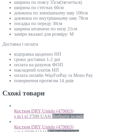
ширина по поясу 35см(тягнеться)
ширина по стегнах 60см
довжина по зовнішньому шву 106см
довжина по внутрішньому шву 78см
посадка по переду 30см
ширина штанини по низу 21см
заміри вказані для розміру: M
Доставка і оплата
відправка щоденно НП
сроки доставки 1-2 дні
оплата на рахунок ФОП
накладний платіж НП
оплата онлайн WayForPay та Mono Pay
повернення протягом 14 днів
Схожi товари
Костюм DRY Uniqlo (479603)
s m l xl
3'599
UAH
Вибрати розмір
Костюм DRY Uniqlo (479603)