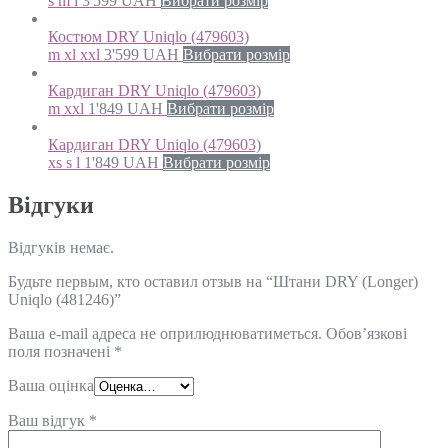
s m l
3'599
UAH
Вибрати розмір
Костюм DRY Uniqlo (479603)
m xl xxl
3'599
UAH
Вибрати розмір
Кардиган DRY Uniqlo (479603)
m xxl
1'849
UAH
Вибрати розмір
Кардиган DRY Uniqlo (479603)
xs s l
1'849
UAH
Вибрати розмір
Відгуки
Відгуків немає.
Будьте первым, кто оставил отзыв на “Штани DRY (Longer)
Uniqlo (481246)”
Ваша e-mail адреса не оприлюднюватиметься.
Обов’язкові
поля позначені
*
Ваша оцінка
Ваш відгук
*