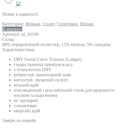
Немає в наявності
Категории:
Жінкам
,
Спорт
,
Спортивні
,
Штани
В корзину
Артикул:
id_26190
Склад
80% перероблений поліестер, 15% віскоза, 5% спандекс
Характеристики
DRY Sweat Curve Trousers (Longer)
гладка тканина преміум-класу
з технологією DRY
ребристий трикотажний пояс
вигнутий, звужений силует
вільний крій
повсякденний і розслаблений стиль для щоденного
носіння та відпочинку
не прозорий
з кишенями
оверсайз крій
Замiри по виробу