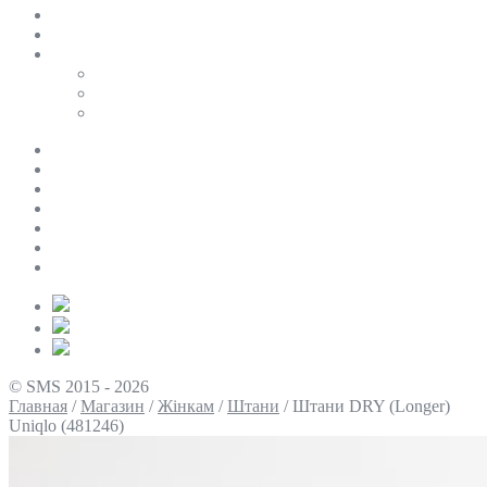
SALE
ПЕРСОНАЛЬНИЙ БАЙЄР
Таблиці розмірів
Uniqlo
COS
Victoria’s Secret
Про нас
Доставка та оплата
Умови повернення
Контакти
Політика конфіденційності
Умови використання
Блог
© SMS 2015 - 2026
Главная
/
Магазин
/
Жінкам
/
Штани
/
Штани DRY (Longer)
Uniqlo (481246)