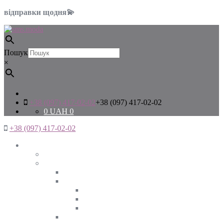
відправки щодня💫
Пошук
×
+38 (097) 417-02-02
+38 (097) 417-02-02
0
UAH
0
+38 (097) 417-02-02
Жінкам
Дивитись все
Верхній одяг
Дивитись все
Куртки
ВЕСНА
ЗИМА
ОСІНЬ
Піджаки та жакети