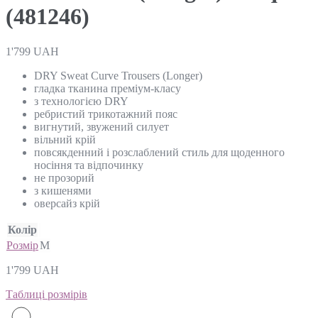
(481246)
1'799
UAH
DRY Sweat Curve Trousers (Longer)
гладка тканина преміум-класу
з технологією DRY
ребристий трикотажний пояс
вигнутий, звужений силует
вільний крій
повсякденний і розслаблений стиль для щоденного
носіння та відпочинку
не прозорий
з кишенями
оверсайз крій
Колір
Розмір
M
1'799
UAH
Таблиці розмірів