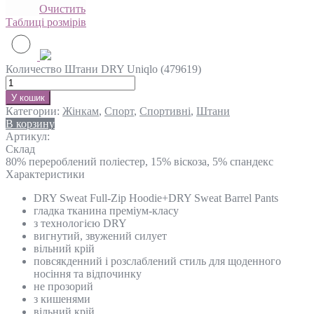
Очистить
Таблиці розмірів
Количество Штани DRY Uniqlo (479619)
У кошик
Категории:
Жінкам
,
Спорт
,
Спортивні
,
Штани
В корзину
Артикул:
Склад
80% перероблений поліестер, 15% віскоза, 5% спандекс
Характеристики
DRY Sweat Full-Zip Hoodie+DRY Sweat Barrel Pants
гладка тканина преміум-класу
з технологією DRY
вигнутий, звужений силует
вільний крій
повсякденний і розслаблений стиль для щоденного
носіння та відпочинку
не прозорий
з кишенями
вільний крій