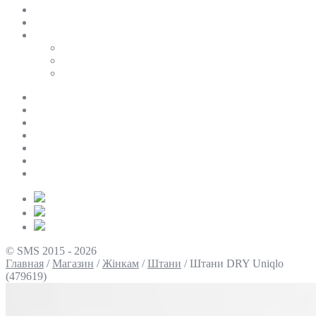
SALE
ПЕРСОНАЛЬНИЙ БАЙЄР
Таблиці розмірів
Uniqlo
COS
Victoria’s Secret
Про нас
Доставка та оплата
Умови повернення
Контакти
Політика конфіденційності
Умови використання
Блог
© SMS 2015 - 2026
Главная
/
Магазин
/
Жінкам
/
Штани
/
Штани DRY Uniqlo
(479619)