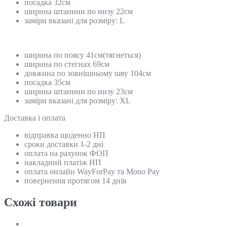
посадка 32см
ширина штанини по низу 22см
заміри вказані для розміру: L
ширина по поясу 41см(тягнеться)
ширина по стегнах 69см
довжина по зовнішньому шву 104см
посадка 35см
ширина штанини по низу 23см
заміри вказані для розміру: ХL
Доставка і оплата
відправка щоденно НП
сроки доставки 1-2 дні
оплата на рахунок ФОП
накладний платіж НП
оплата онлайн WayForPay та Mono Pay
повернення протягом 14 днів
Схожi товари