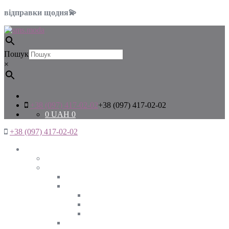
відправки щодня💫
Пошук
×
+38 (097) 417-02-02
+38 (097) 417-02-02
0
UAH
0
+38 (097) 417-02-02
Жінкам
Дивитись все
Верхній одяг
Дивитись все
Куртки
ВЕСНА
ЗИМА
ОСІНЬ
Піджаки та жакети