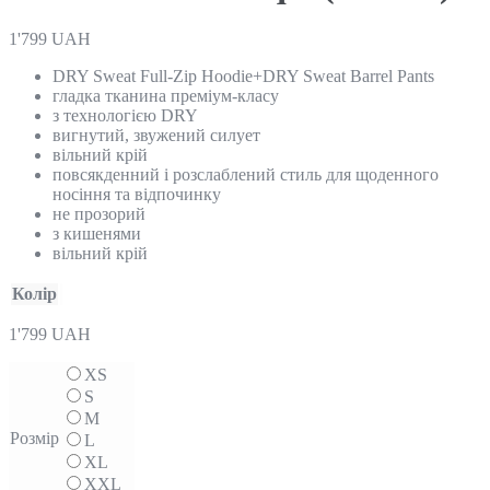
1'799
UAH
DRY Sweat Full-Zip Hoodie+DRY Sweat Barrel Pants
гладка тканина преміум-класу
з технологією DRY
вигнутий, звужений силует
вільний крій
повсякденний і розслаблений стиль для щоденного
носіння та відпочинку
не прозорий
з кишенями
вільний крій
Колір
1'799
UAH
XS
S
M
Розмір
L
XL
XXL