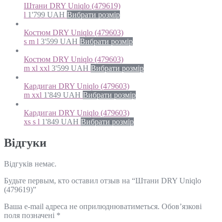
Штани DRY Uniqlo (479619)
l
1'799
UAH
Вибрати розмір
Костюм DRY Uniqlo (479603)
s m l
3'599
UAH
Вибрати розмір
Костюм DRY Uniqlo (479603)
m xl xxl
3'599
UAH
Вибрати розмір
Кардиган DRY Uniqlo (479603)
m xxl
1'849
UAH
Вибрати розмір
Кардиган DRY Uniqlo (479603)
xs s l
1'849
UAH
Вибрати розмір
Відгуки
Відгуків немає.
Будьте первым, кто оставил отзыв на “Штани DRY Uniqlo
(479619)”
Ваша e-mail адреса не оприлюднюватиметься.
Обов’язкові
поля позначені
*