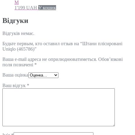
M
1'199
UAH
У кошик
Відгуки
Відгуків немає.
Будьте первым, кто оставил отзыв на “Штани плісировані
Uniqlo (465786)”
Ваша e-mail адреса не оприлюднюватиметься.
Обов’язкові
поля позначені
*
Ваша оцінка
Ваш відгук
*