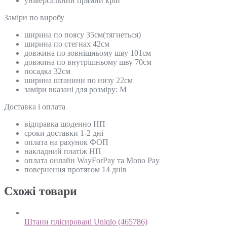
універсальний прямий крій
Замiри по виробу
ширина по поясу 35см(тягнеться)
ширина по стегнах 42см
довжина по зовнішньому шву 101см
довжина по внутрішньому шву 70см
посадка 32см
ширина штанини по низу 22см
заміри вказані для розміру: M
Доставка і оплата
відправка щоденно НП
сроки доставки 1-2 дні
оплата на рахунок ФОП
накладний платіж НП
оплата онлайн WayForPay та Mono Pay
повернення протягом 14 днів
Схожi товари
Штани плісировані Uniqlo (465786)