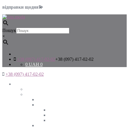
відправки щодня💫
Пошук
×
+38 (097) 417-02-02
+38 (097) 417-02-02
0
UAH
0
+38 (097) 417-02-02
Жінкам
Дивитись все
Верхній одяг
Дивитись все
Куртки
ВЕСНА
ЗИМА
ОСІНЬ
Піджаки та жакети