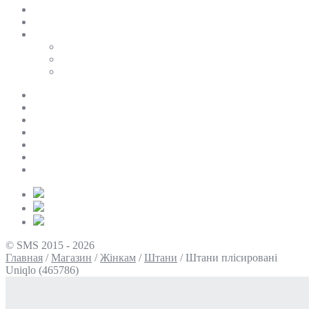
SALE
ПЕРСОНАЛЬНИЙ БАЙЄР
Таблиці розмірів
Uniqlo
COS
Victoria’s Secret
Про нас
Доставка та оплата
Умови повернення
Контакти
Політика конфіденційності
Умови використання
Блог
© SMS 2015 - 2026
Главная
/
Магазин
/
Жінкам
/
Штани
/
Штани плісировані
Uniqlo (465786)