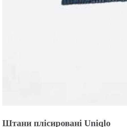
Штани плісировані Uniqlo