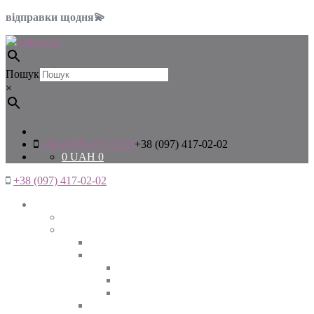
відправки щодня💫
Пошук
×
+38 (097) 417-02-02
+38 (097) 417-02-02
0
UAH
0
+38 (097) 417-02-02
Жінкам
Дивитись все
Верхній одяг
Дивитись все
Куртки
ВЕСНА
ЗИМА
ОСІНЬ
Піджаки та жакети