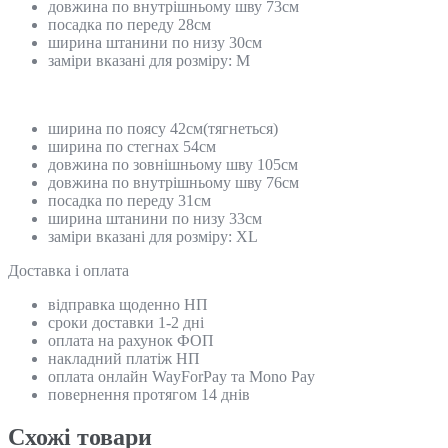
довжина по внутрішньому шву 73см
посадка по переду 28см
ширина штанини по низу 30см
заміри вказані для розміру: M
ширина по поясу 42см(тягнеться)
ширина по стегнах 54см
довжина по зовнішньому шву 105см
довжина по внутрішньому шву 76см
посадка по переду 31см
ширина штанини по низу 33см
заміри вказані для розміру: XL
Доставка і оплата
відправка щоденно НП
сроки доставки 1-2 дні
оплата на рахунок ФОП
накладний платіж НП
оплата онлайн WayForPay та Mono Pay
повернення протягом 14 днів
Схожi товари