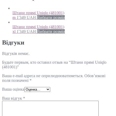
Штани прямі Uniqlo (481001)
m
1'349
UAH
Вибрати розмір
Штани прямі Uniqlo (481001)
xl
1'349
UAH
Вибрати розмір
Відгуки
Відгуків немає.
Будьте первым, кто оставил отзыв на “Штани прямі Uniqlo
(481001)”
Ваша e-mail адреса не оприлюднюватиметься.
Обов’язкові
поля позначені
*
Ваша оцінка
Ваш відгук
*