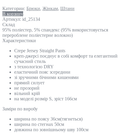
Категории:
Брюки
,
Жінкам
,
Штани
В корзину
Артикул:
id_25134
Склад
95% поліестер, 5% спандекс (95% використовується
перероблене поліестерне волокно)
Характеристики
Crepe Jersey Straight Pants
креп-джерсі поєднує в собі комфорт та елегантний
сучасний стиль
з технологією DRY
еластичний пояс зсередини
зі зручними бічними кишенями
прямий силует
не прозорий
вільний крій
на моделі розмір S, зріст 166см
Замiри по виробу
ширина по поясу 36см(тягнеться)
ширина по стегнах 50см
довжина по зовнішньому шву 100см