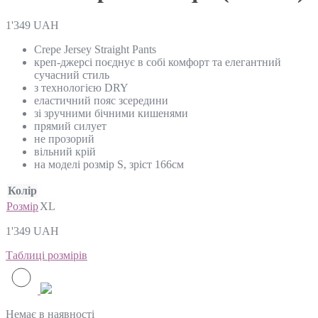
1'349
UAH
Crepe Jersey Straight Pants
креп-джерсі поєднує в собі комфорт та елегантний
сучасний стиль
з технологією DRY
еластичний пояс зсередини
зі зручними бічними кишенями
прямий силует
не прозорий
вільний крій
на моделі розмір S, зріст 166см
Колір
Розмір
XL
1'349
UAH
Таблиці розмірів
Немає в наявності