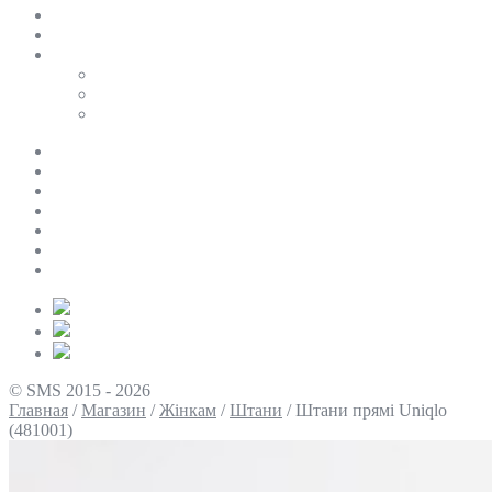
SALE
ПЕРСОНАЛЬНИЙ БАЙЄР
Таблиці розмірів
Uniqlo
COS
Victoria’s Secret
Про нас
Доставка та оплата
Умови повернення
Контакти
Політика конфіденційності
Умови використання
Блог
© SMS 2015 - 2026
Главная
/
Магазин
/
Жінкам
/
Штани
/
Штани прямі Uniqlo
(481001)