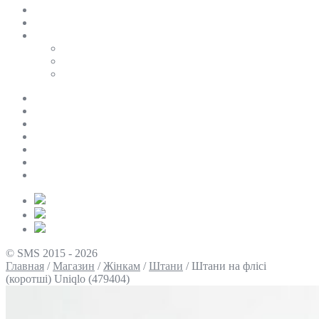
SALE
ПЕРСОНАЛЬНИЙ БАЙЄР
Таблиці розмірів
Uniqlo
COS
Victoria’s Secret
Про нас
Доставка та оплата
Умови повернення
Контакти
Політика конфіденційності
Умови використання
Блог
© SMS 2015 - 2026
Главная
/
Магазин
/
Жінкам
/
Штани
/
Штани на флісі
(коротші) Uniqlo (479404)