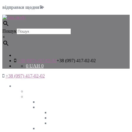
відправки щодня💫
Пошук
×
+38 (097) 417-02-02
+38 (097) 417-02-02
0
UAH
0
+38 (097) 417-02-02
Жінкам
Дивитись все
Верхній одяг
Дивитись все
Куртки
ВЕСНА
ЗИМА
ОСІНЬ
Піджаки та жакети