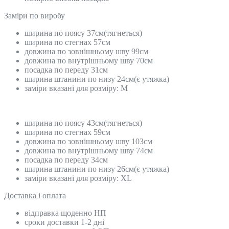
Замiри по виробу
ширина по поясу 37см(тягнеться)
ширина по стегнах 57см
довжина по зовнішньому шву 99см
довжина по внутрішньому шву 70см
посадка по переду 31см
ширина штанини по низу 24см(є утяжка)
заміри вказані для розміру: М
ширина по поясу 43см(тягнеться)
ширина по стегнах 59см
довжина по зовнішньому шву 103см
довжина по внутрішньому шву 74см
посадка по переду 34см
ширина штанини по низу 26см(є утяжка)
заміри вказані для розміру: XL
Доставка і оплата
відправка щоденно НП
сроки доставки 1-2 дні