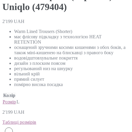
Uniqlo (479404)
2'199
UAH
Warm Lined Trousers (Shorter)
має флісову підкладку з технологією HEAT
RETENTION
оснащений зручними косими кишенями з обох боків, а
також міні-кишенею на блискавці з правого боку
водовідштовхувальне покриття
дизайн з плоским поясом
регульований низ на шнурку
вільний крій
прямий силует
помірно висока посадка
Колір
Розмір
L
2'199
UAH
Таблиці розмірів