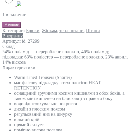
1 в наличии
У кошик
Категории:
Брюки
,
Жінкам
,
теплі штани
,
Штани
В корзину
Артикул:
id_27299
Склад
54% поліамід — перероблене волокно, 46% поліамід;
підкладка: 63% поліестер — перероблене волокно, 23% акрил,
14% віскоза
Характеристики
Warm Lined Trousers (Shorter)
має флісову підкладку з технологією HEAT
RETENTION
оснащений зручними косими кишенями з обох боків, а
також міні-кишенею на блискавці з правого боку
водовідштовхувальне покриття
дизайн з плоским поясом
регульований низ на шнурку
вільний крій
прямий силует
помірно висока посадка