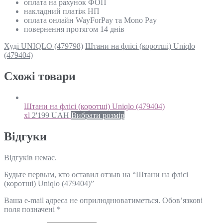
оплата на рахунок ФОП
накладний платіж НП
оплата онлайн WayForPay та Mono Pay
повернення протягом 14 днів
Худі UNIQLO (479798)
Штани на флісі (коротші) Uniqlo
(479404)
Схожi товари
Штани на флісі (коротші) Uniqlo (479404)
xl
2'199
UAH
Вибрати розмір
Відгуки
Відгуків немає.
Будьте первым, кто оставил отзыв на “Штани на флісі
(коротші) Uniqlo (479404)”
Ваша e-mail адреса не оприлюднюватиметься.
Обов’язкові
поля позначені
*