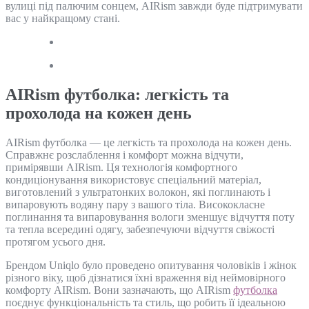
вулиці під палючим сонцем, AIRism завжди буде підтримувати
вас у найкращому стані.
AIRism футболка: легкість та
прохолода на кожен день
AIRism футболка — це легкість та прохолода на кожен день.
Справжнє розслаблення і комфорт можна відчути,
примірявши AIRism. Ця технологія комфортного
кондиціонування використовує спеціальний матеріал,
виготовлений з ультратонких волокон, які поглинають і
випаровують водяну пару з вашого тіла. Висококласне
поглинання та випаровування вологи зменшує відчуття поту
та тепла всередині одягу, забезпечуючи відчуття свіжості
протягом усього дня.
Брендом Uniqlo було проведено опитування чоловіків і жінок
різного віку, щоб дізнатися їхні враження від неймовірного
комфорту AIRism. Вони зазначають, що AIRism
футболка
поєднує функціональність та стиль, що робить її ідеальною