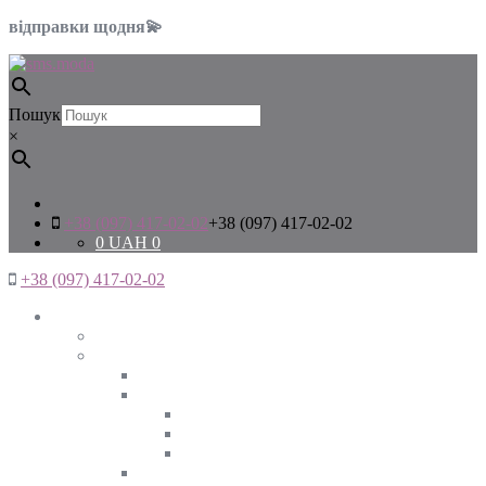
відправки щодня💫
Пошук
×
+38 (097) 417-02-02
+38 (097) 417-02-02
0
UAH
0
+38 (097) 417-02-02
Жінкам
Дивитись все
Верхній одяг
Дивитись все
Куртки
ВЕСНА
ЗИМА
ОСІНЬ
Піджаки та жакети