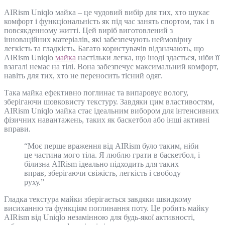
AIRism Uniqlo майка – це чудовий вибір для тих, хто шукає
комфорт і функціональність як під час занять спортом, так і в
повсякденному житті. Цей виріб виготовлений з
інноваційних матеріалів, які забезпечують неймовірну
легкість та гладкість. Багато користувачів відзначають, що
AIRism Uniqlo
майка
настільки легка, що іноді здається, ніби її
взагалі немає на тілі. Вона забезпечує максимальний комфорт,
навіть для тих, хто не переносить тісний одяг.
Така майка ефективно поглинає та випаровує вологу,
зберігаючи шовковисту текстуру. Завдяки цим властивостям,
AIRism Uniqlo майка стає ідеальним вибором для інтенсивних
фізичних навантажень, таких як баскетбол або інші активні
вправи.
“Моє перше враження від AIRism було таким, ніби
це частина мого тіла. Я люблю грати в баскетбол, і
білизна AIRism ідеально підходить для таких
вправ, зберігаючи свіжість, легкість і свободу
руху.”
Гладка текстура майки зберігається завдяки швидкому
висиханню та функціям поглинання поту. Це робить майку
AIRism від Uniqlo незамінною для будь-якої активності,