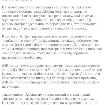
Ви можете не хвилюватися про неприємні запахи після
тривалого носіння, адже AIRism містить волокна, які
поглинають і нейтралізують джерела запаху, такі як аміак,
оцтова кислота, ноненаль та ізовалеріанова кислота. Це
робить матеріал ідеальним вибором для тих, хто проводить
багато часу у русі або працює у інтенсивних умовах.
Крім того, AIRism швидко розсіює вологу за допомогою
“капілярного ефекту” і дуже швидко висихає, забезпечуючи
вам комфорт навіть під час активних занять. Завдяки довгим
тонким мікроволокнам, цей матеріал відчувається на шкірі так
само гладко, як шовк, тому носити його під
сорочкою
надзвичайно комфортно.
AIRism це також широкий асортимент продукції, включаючи
жіночі футболки
з широким V-подібним вирізом та майки, що
ідеально підходять як білизна для літніх образів. Для тих, хто
хоче захистити свою шкіру від ультрафіолетових променів,
AIRism пропонує продукти з UV-захистом, які легко носити
на вулицю.
Таким чином, AIRism це універсальний матеріал, який
забезпечує свіжість, комфорт і захист в будь-яких умовах.
Незалежно від того, чи знаходитесь ви в приміщенні, чи на