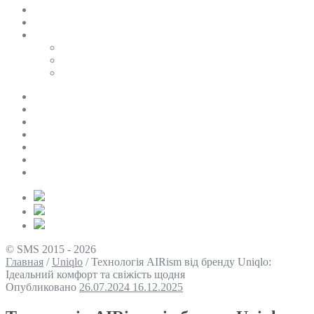
SALE
ПЕРСОНАЛЬНИЙ БАЙЄР
Таблиці розмірів
Uniqlo
COS
Victoria’s Secret
Про нас
Доставка та оплата
Умови повернення
Контакти
Політика конфіденційності
Умови використання
Блог
© SMS 2015 - 2026
Главная
/
Uniqlo
/
Технологія AIRism від бренду Uniqlo:
Ідеальний комфорт та свіжість щодня
Опубликовано
26.07.2024
16.12.2025