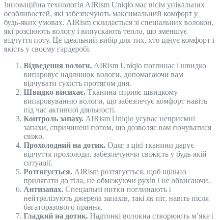
Інноваційна технологія AIRism Uniqlo має вісім унікальних
особливостей, які забезпечують максимальний комфорт у
будь-яких умовах. AIRism складається зі спеціальних волокон,
які розсіюють вологу і випускають тепло, що зменшує
відчуття поту. Це ідеальний вибір для тих, хто цінує комфорт і
якість у своєму гардеробі.
Відведення вологи.
AIRism Uniqlo поглинає і швидко
випаровує надлишок вологи, допомагаючи вам
відчувати сухість протягом дня.
Швидко висихає.
Тканина сприяє швидкому
випаровуванню вологи, що забезпечує комфорт навіть
під час активної діяльності.
Контроль запаху.
AIRism Uniqlo усуває неприємні
запахи, спричинені потом, що дозволяє вам почуватися
свіжо.
Прохолодний на дотик.
Одяг з цієї тканини дарує
відчуття прохолоди, забезпечуючи свіжість у будь-якій
ситуації.
Розтягується.
AIRism розтягується, щоб щільно
прилягати до тіла, не обмежуючи рухів і не обвисаючи.
Антизапах.
Спеціальні нитки поглинають і
нейтралізують джерела запахів, такі як піт, навіть після
багаторазового прання.
Гладкий на дотик.
Надтонкі волокна створюють м’яке і