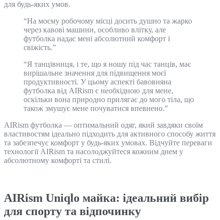
для будь-яких умов.
“На моєму робочому місці досить душно та жарко
через кавові машини, особливо влітку, але
футболка надає мені абсолютний комфорт і
свіжість.”
“Я танцівниця, і те, що я ношу під час танців, має
вирішальне значення для підвищення моєї
продуктивності. У цьому аспекті бавовняна
футболка від AIRism є необхідною для мене,
оскільки вона природно прилягає до мого тіла, що
також змушує мене почуватися впевнено.”
AIRism футболка — оптимальний одяг, який завдяки своїм
властивостям ідеально підходить для активного способу життя
та забезпечує комфорт у будь-яких умовах. Відчуйте переваги
технології AIRism та насолоджуйтеся кожним днем у
абсолютному комфорті та стилі.
AIRism Uniqlo майка: ідеальний вибір
для спорту та відпочинку