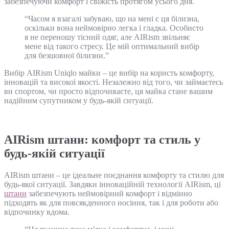
забезпечуючи комфорт і свіжість протягом усього дня.
“Часом я взагалі забуваю, що на мені є ця білизна,
оскільки вона неймовірно легка і гладка. Особисто
я не переношу тісний одяг, але AIRism звільняє
мене від такого стресу. Це мій оптимальний вибір
для безшовної білизни.”
Вибір AIRism Uniqlo майки – це вибір на користь комфорту,
інновацій та високої якості. Незалежно від того, чи займаєтесь
ви спортом, чи просто відпочиваєте, ця майка стане вашим
надійним супутником у будь-якій ситуації.
AIRism штани: комфорт та стиль у
будь-якій ситуації
AIRism штани – це ідеальне поєднання комфорту та стилю для
будь-якої ситуації. Завдяки інноваційній технології AIRism, ці
штани
забезпечують неймовірний комфорт і відмінно
підходять як для повсякденного носіння, так і для роботи або
відпочинку вдома.