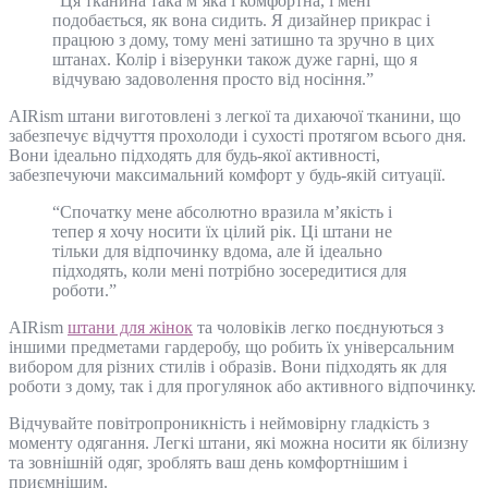
“Ця тканина така м’яка і комфортна, і мені
подобається, як вона сидить. Я дизайнер прикрас і
працюю з дому, тому мені затишно та зручно в цих
штанах. Колір і візерунки також дуже гарні, що я
відчуваю задоволення просто від носіння.”
AIRism штани виготовлені з легкої та дихаючої тканини, що
забезпечує відчуття прохолоди і сухості протягом всього дня.
Вони ідеально підходять для будь-якої активності,
забезпечуючи максимальний комфорт у будь-якій ситуації.
“Спочатку мене абсолютно вразила м’якість і
тепер я хочу носити їх цілий рік. Ці штани не
тільки для відпочинку вдома, але й ідеально
підходять, коли мені потрібно зосередитися для
роботи.”
AIRism
штани для жінок
та чоловіків легко поєднуються з
іншими предметами гардеробу, що робить їх універсальним
вибором для різних стилів і образів. Вони підходять як для
роботи з дому, так і для прогулянок або активного відпочинку.
Відчувайте повітропроникність і неймовірну гладкість з
моменту одягання. Легкі штани, які можна носити як білизну
та зовнішній одяг, зроблять ваш день комфортнішим і
приємнішим.