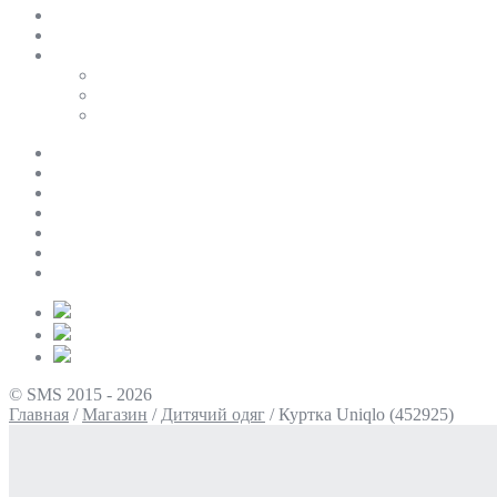
SALE
ПЕРСОНАЛЬНИЙ БАЙЄР
Таблиці розмірів
Uniqlo
COS
Victoria’s Secret
Про нас
Доставка та оплата
Умови повернення
Контакти
Політика конфіденційності
Умови використання
Блог
© SMS 2015 - 2026
Главная
/
Магазин
/
Дитячий одяг
/
Куртка Uniqlo (452925)