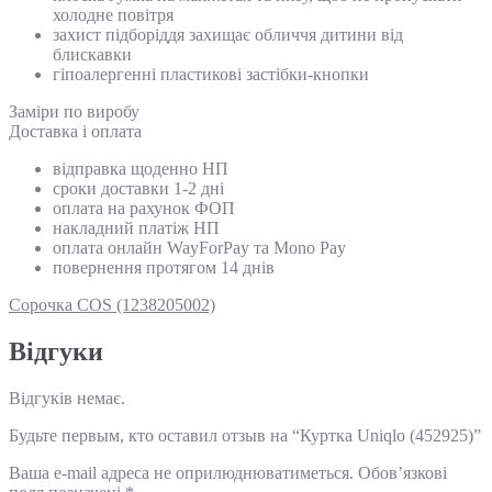
холодне повітря
захист підборіддя захищає обличчя дитини від
блискавки
гіпоалергенні пластикові застібки-кнопки
Замiри по виробу
Доставка і оплата
відправка щоденно НП
сроки доставки 1-2 дні
оплата на рахунок ФОП
накладний платіж НП
оплата онлайн WayForPay та Mono Pay
повернення протягом 14 днів
Сорочка COS (1238205002)
Відгуки
Відгуків немає.
Будьте первым, кто оставил отзыв на “Куртка Uniqlo (452925)”
Ваша e-mail адреса не оприлюднюватиметься.
Обов’язкові