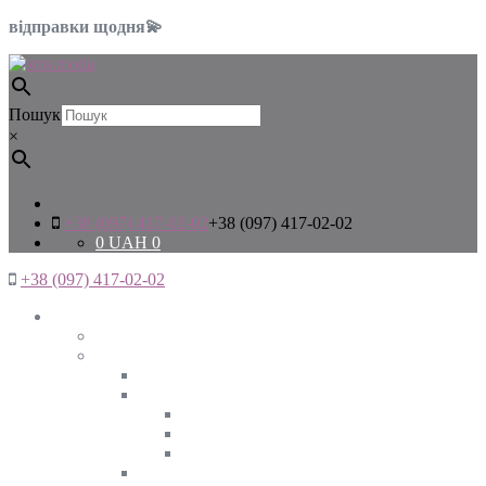
відправки щодня💫
Пошук
×
+38 (097) 417-02-02
+38 (097) 417-02-02
0
UAH
0
+38 (097) 417-02-02
Жінкам
Дивитись все
Верхній одяг
Дивитись все
Куртки
ВЕСНА
ЗИМА
ОСІНЬ
Піджаки та жакети