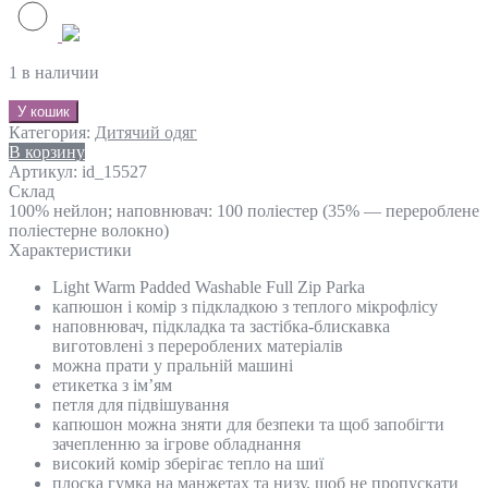
1 в наличии
У кошик
Категория:
Дитячий одяг
В корзину
Артикул:
id_15527
Склад
100% нейлон; наповнювач: 100 поліестер (35% — перероблене
поліестерне волокно)
Характеристики
Light Warm Padded Washable Full Zip Parka
капюшон і комір з підкладкою з теплого мікрофлісу
наповнювач, підкладка та застібка-блискавка
виготовлені з перероблених матеріалів
можна прати у пральній машині
етикетка з ім’ям
петля для підвішування
капюшон можна зняти для безпеки та щоб запобігти
зачепленню за ігрове обладнання
високий комір зберігає тепло на шиї
плоска гумка на манжетах та низу, щоб не пропускати