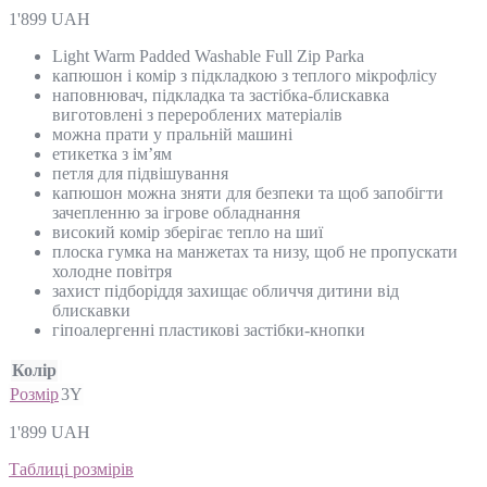
1'899
UAH
Light Warm Padded Washable Full Zip Parka
капюшон і комір з підкладкою з теплого мікрофлісу
наповнювач, підкладка та застібка-блискавка
виготовлені з перероблених матеріалів
можна прати у пральній машині
етикетка з ім’ям
петля для підвішування
капюшон можна зняти для безпеки та щоб запобігти
зачепленню за ігрове обладнання
високий комір зберігає тепло на шиї
плоска гумка на манжетах та низу, щоб не пропускати
холодне повітря
захист підборіддя захищає обличчя дитини від
блискавки
гіпоалергенні пластикові застібки-кнопки
Колір
Розмір
3Y
1'899
UAH
Таблиці розмірів