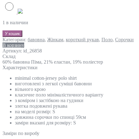
1 в наличии
У кошик
Категории:
бавовна
,
Жінкам
,
короткий рукав
,
Поло
,
Сорочки
В корзину
Артикул:
id_26858
Склад
60% бавовна Піма, 21% еластан, 19% поліестер
Характеристики
minimal cotton-jersey polo shirt
виготовлені з легкої суміші бавовни
вільного крою
класичне поло мінімалістичного варіанту
з коміром і застібкою на гудзики
злегка подовжені рукава
на моделі розмір: S
довжина сорочки по спинці 59см
заміри вказані для розміру: S
Замiри по виробу