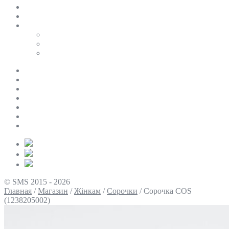
SALE
ПЕРСОНАЛЬНИЙ БАЙЄР
Таблиці розмірів
Uniqlo
COS
Victoria’s Secret
Про нас
Доставка та оплата
Умови повернення
Контакти
Політика конфіденційності
Умови використання
Блог
© SMS 2015 - 2026
Главная
/
Магазин
/
Жінкам
/
Сорочки
/
Сорочка COS
(1238205002)