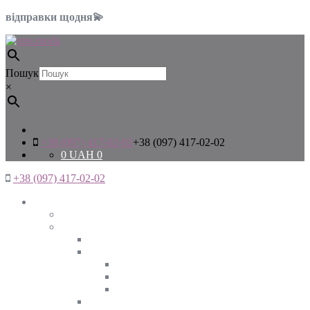
відправки щодня💫
Пошук
×
+38 (097) 417-02-02
+38 (097) 417-02-02
0
UAH
0
+38 (097) 417-02-02
Жінкам
Дивитись все
Верхній одяг
Дивитись все
Куртки
ВЕСНА
ЗИМА
ОСІНЬ
Піджаки та жакети