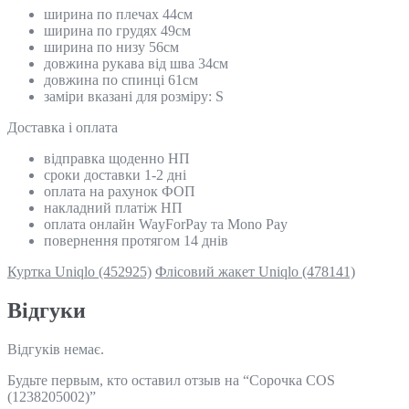
ширина по плечах 44см
ширина по грудях 49см
ширина по низу 56см
довжина рукава від шва 34см
довжина по спинці 61см
заміри вказані для розміру: S
Доставка і оплата
відправка щоденно НП
сроки доставки 1-2 дні
оплата на рахунок ФОП
накладний платіж НП
оплата онлайн WayForPay та Mono Pay
повернення протягом 14 днів
Куртка Uniqlo (452925)
Флісовий жакет Uniqlo (478141)
Відгуки
Відгуків немає.
Будьте первым, кто оставил отзыв на “Сорочка COS
(1238205002)”