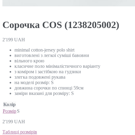
Сорочка COS (1238205002)
2'199
UAH
minimal cotton-jersey polo shirt
виготовлені з легкої суміші бавовни
вільного крою
класичне поло мінімалістичного варіанту
з коміром і застібкою на гудзики
злегка подовжені рукава
на моделі розмір: S
довжина сорочки по спинці 59см
заміри вказані для розміру: S
Колір
Розмір
S
2'199
UAH
Таблиці розмірів