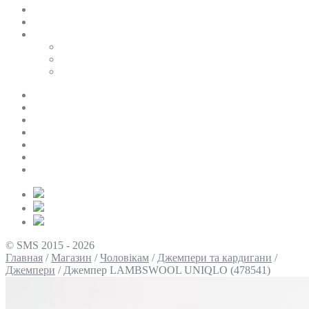
SALE
ПЕРСОНАЛЬНИЙ БАЙЄР
Таблиці розмірів
Uniqlo
COS
Victoria’s Secret
Про нас
Доставка та оплата
Умови повернення
Контакти
Політика конфіденційності
Умови використання
Блог
© SMS 2015 - 2026
Главная
/
Магазин
/
Чоловікам
/
Джемпери та кардигани
/
Джемпери
/
Джемпер LAMBSWOOL UNIQLO (478541)