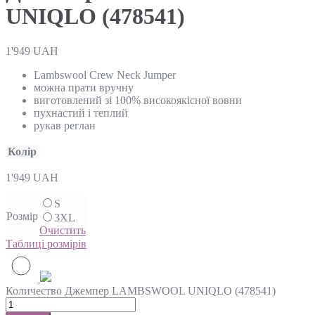
UNIQLO (478541)
1'949
UAH
Lambswool Crew Neck Jumper
можна прати вручну
виготовлений зі 100% високоякісної вовни
пухнастий і теплий
рукав реглан
Колір
1'949
UAH
S
Розмір
3XL
Очистить
Таблиці розмірів
Количество Джемпер LAMBSWOOL UNIQLO (478541)