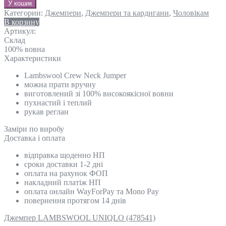
У кошик
Категории:
Джемпери
,
Джемпери та кардигани
,
Чоловікам
В корзину
Артикул:
Склад
100% вовна
Характеристики
Lambswool Crew Neck Jumper
можна прати вручну
виготовлений зі 100% високоякісної вовни
пухнастий і теплий
рукав реглан
Замiри по виробу
Доставка і оплата
відправка щоденно НП
сроки доставки 1-2 дні
оплата на рахунок ФОП
накладний платіж НП
оплата онлайн WayForPay та Mono Pay
повернення протягом 14 днів
Джемпер LAMBSWOOL UNIQLO (478541)