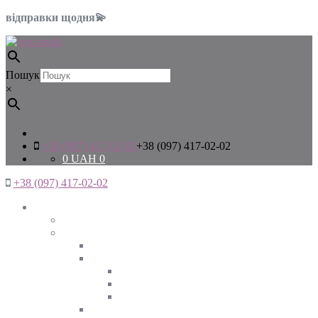
відправки щодня💫
Пошук
×
+38 (097) 417-02-02
+38 (097) 417-02-02
0
UAH
0
+38 (097) 417-02-02
Жінкам
Дивитись все
Верхній одяг
Дивитись все
Куртки
ВЕСНА
ЗИМА
ОСІНЬ
Піджаки та жакети