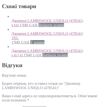
Схожi товари
Джемпер LAMBSWOOL UNIQLO (478541)
s xxl
1'949
UAH
Вибрати розмір
Джемпер LAMBSWOOL UNIQLO (478541)
3XL
1'949
UAH
У кошик
Джемпер LAMBSWOOL UNIQLO (478541)
s m l xl
1'949
UAH
Вибрати розмір
Відгуки
Відгуків немає.
Будьте первым, кто оставил отзыв на “Джемпер
LAMBSWOOL UNIQLO (478541)”
Ваша e-mail адреса не оприлюднюватиметься.
Обов’язкові
поля позначені
*