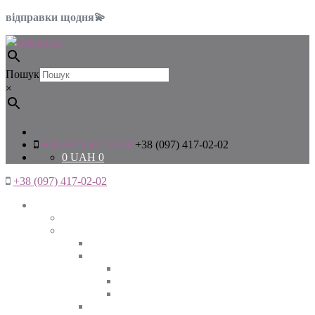
відправки щодня💫
Пошук
×
+38 (097) 417-02-02
+38 (097) 417-02-02
0
UAH
0
+38 (097) 417-02-02
Жінкам
Дивитись все
Верхній одяг
Дивитись все
Куртки
ВЕСНА
ЗИМА
ОСІНЬ
Піджаки та жакети