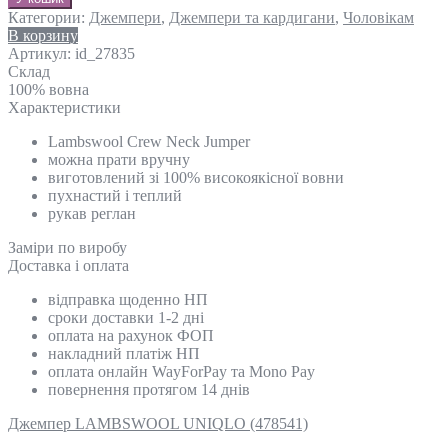
Категории:
Джемпери
,
Джемпери та кардигани
,
Чоловікам
В корзину
Артикул:
id_27835
Склад
100% вовна
Характеристики
Lambswool Crew Neck Jumper
можна прати вручну
виготовлений зі 100% високоякісної вовни
пухнастий і теплий
рукав реглан
Замiри по виробу
Доставка і оплата
відправка щоденно НП
сроки доставки 1-2 дні
оплата на рахунок ФОП
накладний платіж НП
оплата онлайн WayForPay та Mono Pay
повернення протягом 14 днів
Джемпер LAMBSWOOL UNIQLO (478541)