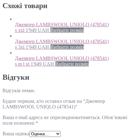
Схожi товари
Джемпер LAMBSWOOL UNIQLO (478541)
s xxl
1'949
UAH
Вибрати розмір
Джемпер LAMBSWOOL UNIQLO (478541)
s 3xl
1'949
UAH
Вибрати розмір
Джемпер LAMBSWOOL UNIQLO (478541)
s m l xl
1'949
UAH
Вибрати розмір
Відгуки
Відгуків немає.
Будьте первым, кто оставил отзыв на “Джемпер
LAMBSWOOL UNIQLO (478541)”
Ваша e-mail адреса не оприлюднюватиметься.
Обов’язкові
поля позначені
*
Ваша оцінка