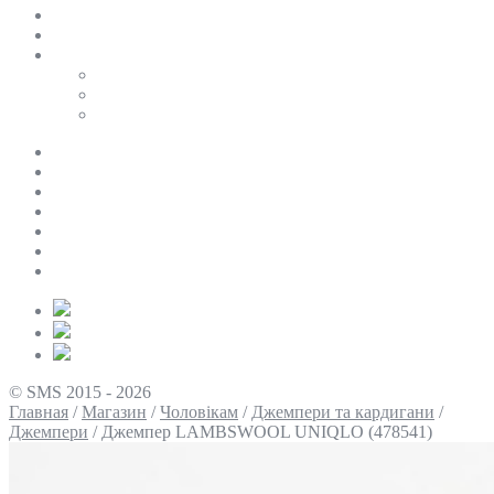
SALE
ПЕРСОНАЛЬНИЙ БАЙЄР
Таблиці розмірів
Uniqlo
COS
Victoria’s Secret
Про нас
Доставка та оплата
Умови повернення
Контакти
Політика конфіденційності
Умови використання
Блог
© SMS 2015 - 2026
Главная
/
Магазин
/
Чоловікам
/
Джемпери та кардигани
/
Джемпери
/
Джемпер LAMBSWOOL UNIQLO (478541)