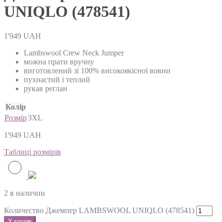
UNIQLO (478541)
1'949
UAH
Lambswool Crew Neck Jumper
можна прати вручну
виготовлений зі 100% високоякісної вовни
пухнастий і теплий
рукав реглан
Колір
Розмір
3XL
1'949
UAH
Таблиці розмірів
2 в наличии
Количество Джемпер LAMBSWOOL UNIQLO (478541)
У кошик