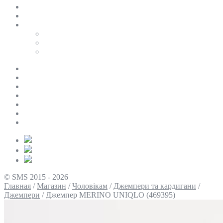
SALE
ПЕРСОНАЛЬНИЙ БАЙЄР
Таблиці розмірів
Uniqlo
COS
Victoria’s Secret
Про нас
Доставка та оплата
Умови повернення
Контакти
Політика конфіденційності
Умови використання
Блог
© SMS 2015 - 2026
Главная
/
Магазин
/
Чоловікам
/
Джемпери та кардигани
/
Джемпери
/
Джемпер MERINO UNIQLO (469395)