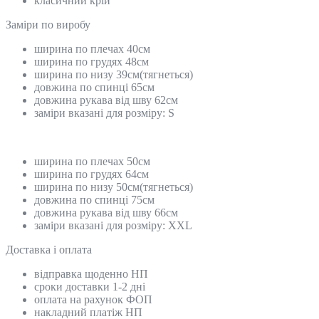
класичний крій
Замiри по виробу
ширина по плечах 40см
ширина по грудях 48см
ширина по низу 39см(тягнеться)
довжина по спинці 65см
довжина рукава від шву 62см
заміри вказані для розміру: S
ширина по плечах 50см
ширина по грудях 64см
ширина по низу 50см(тягнеться)
довжина по спинці 75см
довжина рукава від шву 66см
заміри вказані для розміру: XXL
Доставка і оплата
відправка щоденно НП
сроки доставки 1-2 дні
оплата на рахунок ФОП
накладний платіж НП