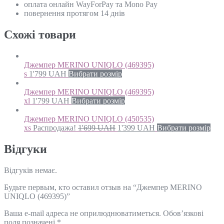
оплата онлайн WayForPay та Mono Pay
повернення протягом 14 днів
Схожi товари
Джемпер MERINO UNIQLO (469395)
s
1'799
UAH
Вибрати розмір
Джемпер MERINO UNIQLO (469395)
xl
1'799
UAH
Вибрати розмір
Джемпер MERINO UNIQLO (450535)
xs
Распродажа!
1'699
UAH
1'399
UAH
Вибрати розмір
Відгуки
Відгуків немає.
Будьте первым, кто оставил отзыв на “Джемпер MERINO
UNIQLO (469395)”
Ваша e-mail адреса не оприлюднюватиметься.
Обов’язкові
поля позначені
*