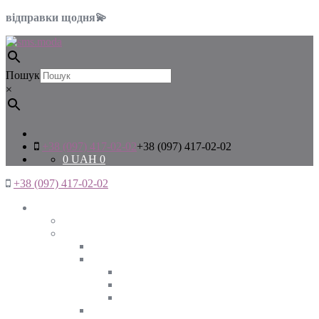
відправки щодня💫
Пошук
×
+38 (097) 417-02-02
+38 (097) 417-02-02
0
UAH
0
+38 (097) 417-02-02
Жінкам
Дивитись все
Верхній одяг
Дивитись все
Куртки
ВЕСНА
ЗИМА
ОСІНЬ
Піджаки та жакети