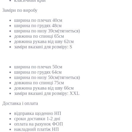
класичний крій
Замiри по виробу
ширина по плечах 40см
ширина по грудях 48см
ширина по низу 39см(тягнеться)
довжина по спинці 65см
довжина рукава від шву 62см
заміри вказані для розміру: S
ширина по плечах 50см
ширина по грудях 64см
ширина по низу 50см(тягнеться)
довжина по спинці 75см
довжина рукава від шву 66см
заміри вказані для розміру: XXL
Доставка і оплата
відправка щоденно НП
сроки доставки 1-2 дні
оплата на рахунок ФОП
накладний платіж НП