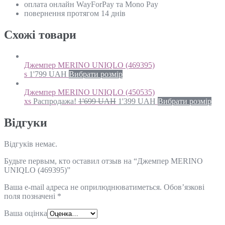
оплата онлайн WayForPay та Mono Pay
повернення протягом 14 днів
Схожi товари
Джемпер MERINO UNIQLO (469395)
s
1'799
UAH
Вибрати розмір
Джемпер MERINO UNIQLO (450535)
xs
Распродажа!
1'699
UAH
1'399
UAH
Вибрати розмір
Відгуки
Відгуків немає.
Будьте первым, кто оставил отзыв на “Джемпер MERINO
UNIQLO (469395)”
Ваша e-mail адреса не оприлюднюватиметься.
Обов’язкові
поля позначені
*
Ваша оцінка