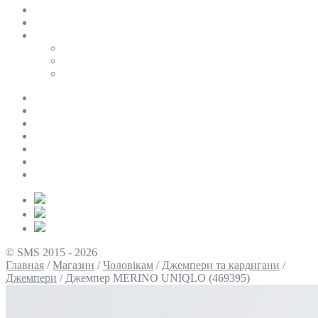
SALE
ПЕРСОНАЛЬНИЙ БАЙЄР
Таблиці розмірів
Uniqlo
COS
Victoria’s Secret
Про нас
Доставка та оплата
Умови повернення
Контакти
Політика конфіденційності
Умови використання
Блог
© SMS 2015 - 2026
Главная
/
Магазин
/
Чоловікам
/
Джемпери та кардигани
/
Джемпери
/
Джемпер MERINO UNIQLO (469395)