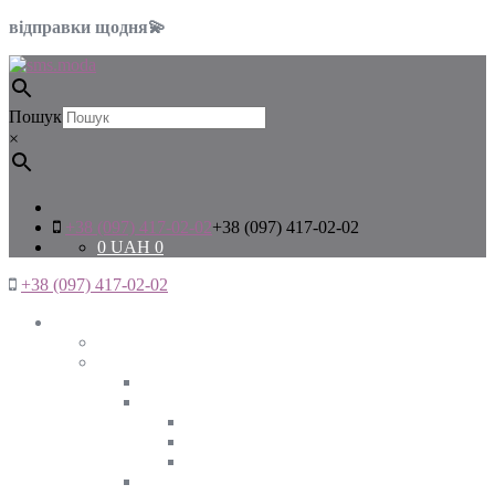
відправки щодня💫
Пошук
×
+38 (097) 417-02-02
+38 (097) 417-02-02
0
UAH
0
+38 (097) 417-02-02
Жінкам
Дивитись все
Верхній одяг
Дивитись все
Куртки
ВЕСНА
ЗИМА
ОСІНЬ
Піджаки та жакети