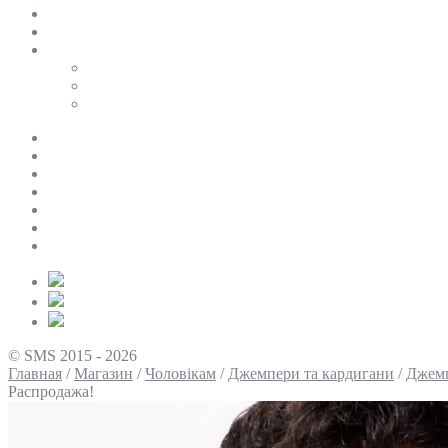
SALE
ПЕРСОНАЛЬНИЙ БАЙЄР
Таблиці розмірів
Uniqlo
COS
Victoria’s Secret
Про нас
Доставка та оплата
Умови повернення
Контакти
Політика конфіденційності
Умови використання
Блог
© SMS 2015 - 2026
Главная
/
Магазин
/
Чоловікам
/
Джемпери та кардигани
/
Джем
Распродажа!