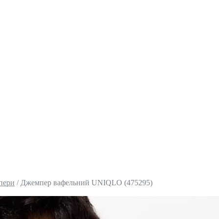
пери
/
Джемпер вафельний UNIQLO (475295)