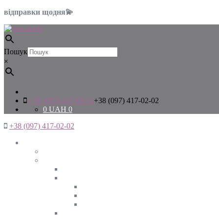
відправки щодня💫
Пошук
×
+38 (097) 417-02-02
+38 (097) 417-02-02
0
UAH
0
+38 (097) 417-02-02
Жінкам
Дивитись все
Верхній одяг
Дивитись все
Куртки
ВЕСНА
ЗИМА
ОСІНЬ
Піджаки та жакети