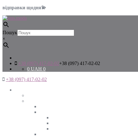
відправки щодня💫
Пошук
×
+38 (097) 417-02-02
+38 (097) 417-02-02
0
UAH
0
+38 (097) 417-02-02
Жінкам
Дивитись все
Верхній одяг
Дивитись все
Куртки
ВЕСНА
ЗИМА
ОСІНЬ
Піджаки та жакети