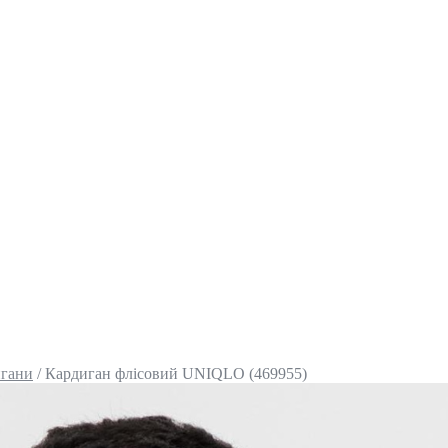
гани
/
Кардиган флісовий UNIQLO (469955)