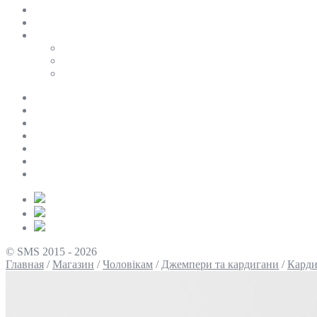
SALE
ПЕРСОНАЛЬНИЙ БАЙЄР
Таблиці розмірів
Uniqlo
COS
Victoria’s Secret
Про нас
Доставка та оплата
Умови повернення
Контакти
Політика конфіденційності
Умови використання
Блог
© SMS 2015 - 2026
Главная
/
Магазин
/
Чоловікам
/
Джемпери та кардигани
/
Карди