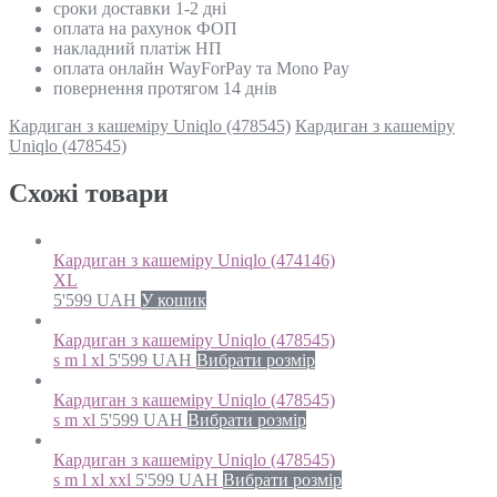
сроки доставки 1-2 дні
оплата на рахунок ФОП
накладний платіж НП
оплата онлайн WayForPay та Mono Pay
повернення протягом 14 днів
Кардиган з кашеміру Uniqlo (478545)
Кардиган з кашеміру
Uniqlo (478545)
Схожi товари
Кардиган з кашеміру Uniqlo (474146)
XL
5'599
UAH
У кошик
Кардиган з кашеміру Uniqlo (478545)
s m l xl
5'599
UAH
Вибрати розмір
Кардиган з кашеміру Uniqlo (478545)
s m xl
5'599
UAH
Вибрати розмір
Кардиган з кашеміру Uniqlo (478545)
s m l xl xxl
5'599
UAH
Вибрати розмір