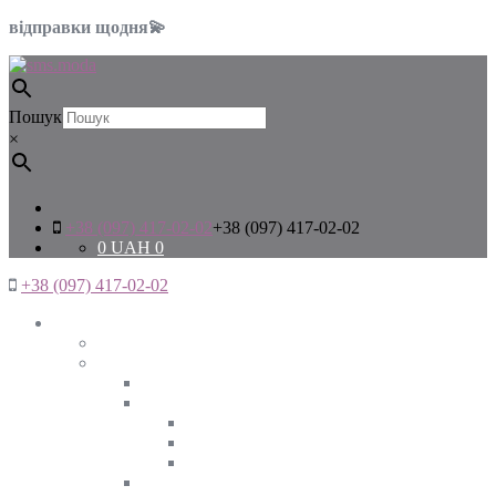
відправки щодня💫
Пошук
×
+38 (097) 417-02-02
+38 (097) 417-02-02
0
UAH
0
+38 (097) 417-02-02
Жінкам
Дивитись все
Верхній одяг
Дивитись все
Куртки
ВЕСНА
ЗИМА
ОСІНЬ
Піджаки та жакети