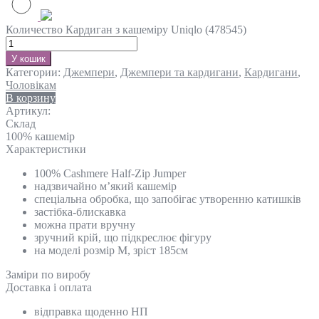
Количество Кардиган з кашеміру Uniqlo (478545)
У кошик
Категории:
Джемпери
,
Джемпери та кардигани
,
Кардигани
,
Чоловікам
В корзину
Артикул:
Склад
100% кашемір
Характеристики
100% Cashmere Half-Zip Jumper
надзвичайно м’який кашемір
спеціальна обробка, що запобігає утворенню катишків
застібка-блискавка
можна прати вручну
зручний крій, що підкреслює фігуру
на моделі розмір М, зріст 185см
Замiри по виробу
Доставка і оплата
відправка щоденно НП