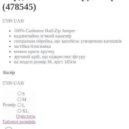
(478545)
5'599
UAH
100% Cashmere Half-Zip Jumper
надзвичайно м’який кашемір
спеціальна обробка, що запобігає утворенню катишків
застібка-блискавка
можна прати вручну
зручний крій, що підкреслює фігуру
на моделі розмір М, зріст 185см
Колір
5'599
UAH
S
M
Розмір
L
XL
Очистить
Таблиці розмірів