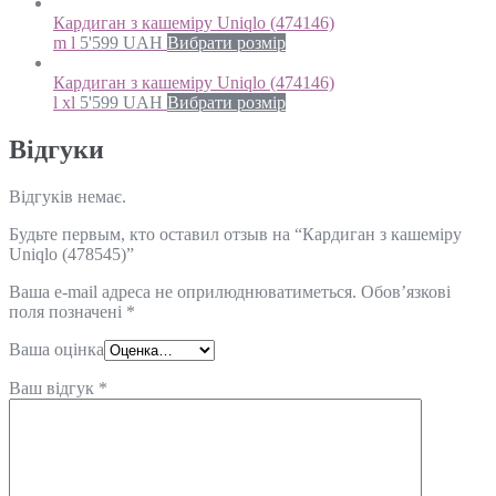
Кардиган з кашеміру Uniqlo (474146)
m l
5'599
UAH
Вибрати розмір
Кардиган з кашеміру Uniqlo (474146)
l xl
5'599
UAH
Вибрати розмір
Відгуки
Відгуків немає.
Будьте первым, кто оставил отзыв на “Кардиган з кашеміру
Uniqlo (478545)”
Ваша e-mail адреса не оприлюднюватиметься.
Обов’язкові
поля позначені
*
Ваша оцінка
Ваш відгук
*