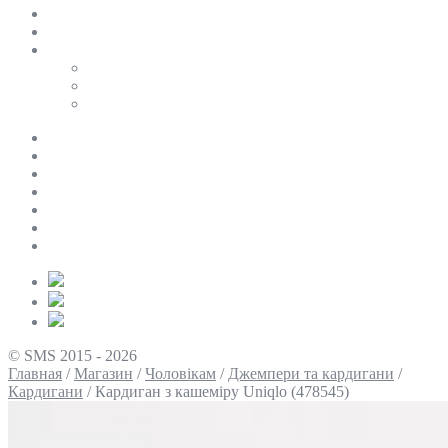
SALE
ПЕРСОНАЛЬНИЙ БАЙЄР
Таблиці розмірів
Uniqlo
COS
Victoria’s Secret
Про нас
Доставка та оплата
Умови повернення
Контакти
Політика конфіденційності
Умови використання
Блог
© SMS 2015 - 2026
Главная
/
Магазин
/
Чоловікам
/
Джемпери та кардигани
/
Кардигани
/
Кардиган з кашеміру Uniqlo (478545)