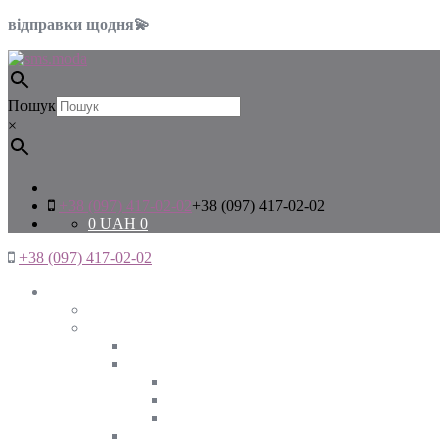
відправки щодня💫
Пошук
×
+38 (097) 417-02-02
+38 (097) 417-02-02
0
UAH
0
+38 (097) 417-02-02
Жінкам
Дивитись все
Верхній одяг
Дивитись все
Куртки
ВЕСНА
ЗИМА
ОСІНЬ
Піджаки та жакети