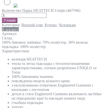
Количество Парка HEATTECH Uniqlo (467596)
У кошик
Категории:
Верхній одяг
,
Куртки
,
Чоловікам
В корзину
Артикул:
Склад
100% бавовна; набивка: 70% поліестер, 30% віскоза;
підкладка: 100% поліестер
Характеристики
колекція HEATTECH
тепла та легка підкладка з теплопоглинаючими
характеристиками, спільно розроблена UNIQLO та
Toray
100% бавовняна тканина
повсякденна модель вільного крою
з ексклюзивною етикеткою Engineered Garments і
кнопками з логотипом
деталі в стилі Engineered Garments включають застібки
на передньому краї та накладні кишені ззаду
стьобана підкладка
унісекс