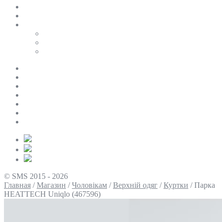
SALE
ПЕРСОНАЛЬНИЙ БАЙЄР
Таблиці розмірів
Uniqlo
COS
Victoria’s Secret
Про нас
Доставка та оплата
Умови повернення
Контакти
Політика конфіденційності
Умови використання
Блог
© SMS 2015 - 2026
Главная
/
Магазин
/
Чоловікам
/
Верхній одяг
/
Куртки
/
Парка
HEATTECH Uniqlo (467596)