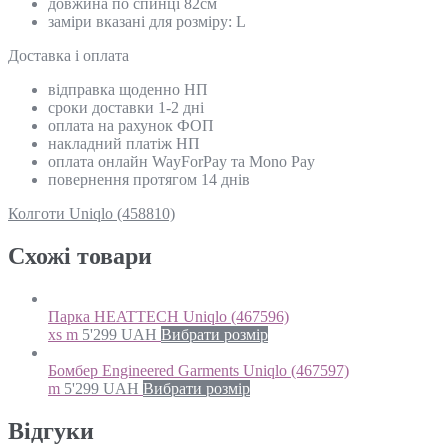
довжина по спинці 82см
заміри вказані для розміру: L
Доставка і оплата
відправка щоденно НП
сроки доставки 1-2 дні
оплата на рахунок ФОП
накладний платіж НП
оплата онлайн WayForPay та Mono Pay
повернення протягом 14 днів
Колготи Uniqlo (458810)
Схожi товари
Парка HEATTECH Uniqlo (467596)
xs m
5'299
UAH
Вибрати розмір
Бомбер Engineered Garments Uniqlo (467597)
m
5'299
UAH
Вибрати розмір
Відгуки