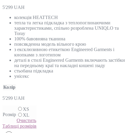
5'299
UAH
колекція HEATTECH
тепла та легка підкладка з теплопоглинаючими
характеристиками, спільно розроблена UNIQLO та
Toray
100% бавовняна тканина
повсякденна модель вільного крою
з ексклюзивною етикеткою Engineered Garments і
кнопками з логотипом
деталі в стилі Engineered Garments включають застібки
на передньому краї та накладні кишені ззаду
стьобана підкладка
унісекс
Колір
5'299
UAH
XS
Розмір
XL
Очистить
Таблиці розмірів