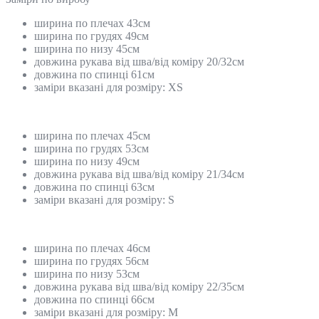
ширина по плечах 43см
ширина по грудях 49см
ширина по низу 45см
довжина рукава від шва/від коміру 20/32см
довжина по спинці 61см
заміри вказані для розміру: ХS
ширина по плечах 45см
ширина по грудях 53см
ширина по низу 49см
довжина рукава від шва/від коміру 21/34см
довжина по спинці 63см
заміри вказані для розміру: S
ширина по плечах 46см
ширина по грудях 56см
ширина по низу 53см
довжина рукава від шва/від коміру 22/35см
довжина по спинці 66см
заміри вказані для розміру: М