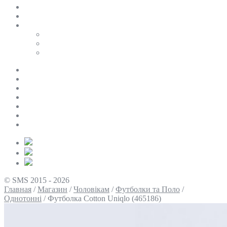
SALE
ПЕРСОНАЛЬНИЙ БАЙЄР
Таблиці розмірів
Uniqlo
COS
Victoria’s Secret
Про нас
Доставка та оплата
Умови повернення
Контакти
Політика конфіденційності
Умови використання
Блог
© SMS 2015 - 2026
Главная
/
Магазин
/
Чоловікам
/
Футболки та Поло
/
Однотонні
/
Футболка Cotton Uniqlo (465186)