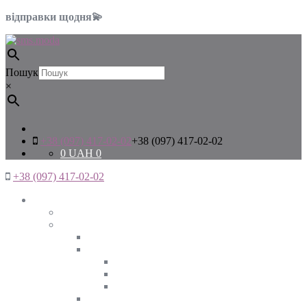
відправки щодня💫
Пошук
×
+38 (097) 417-02-02
+38 (097) 417-02-02
0
UAH
0
+38 (097) 417-02-02
Жінкам
Дивитись все
Верхній одяг
Дивитись все
Куртки
ВЕСНА
ЗИМА
ОСІНЬ
Піджаки та жакети