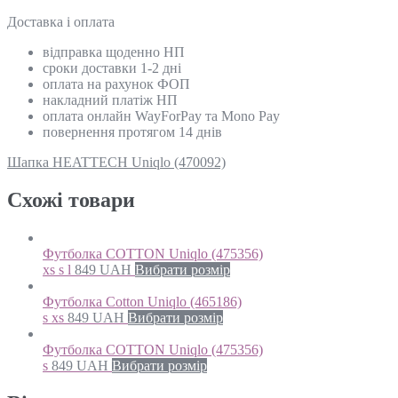
Доставка і оплата
відправка щоденно НП
сроки доставки 1-2 дні
оплата на рахунок ФОП
накладний платіж НП
оплата онлайн WayForPay та Mono Pay
повернення протягом 14 днів
Шапка HEATTECH Uniqlo (470092)
Схожi товари
Футболка COTTON Uniqlo (475356)
xs s l
849
UAH
Вибрати розмір
Футболка Cotton Uniqlo (465186)
s xs
849
UAH
Вибрати розмір
Футболка COTTON Uniqlo (475356)
s
849
UAH
Вибрати розмір