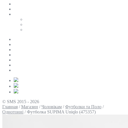
SALE
ПЕРСОНАЛЬНИЙ БАЙЄР
Таблиці розмірів
Uniqlo
COS
Victoria’s Secret
Про нас
Доставка та оплата
Умови повернення
Контакти
Політика конфіденційності
Умови використання
Блог
© SMS 2015 - 2026
Главная
/
Магазин
/
Чоловікам
/
Футболки та Поло
/
Однотонні
/
Футболка SUPIMA Uniqlo (475357)