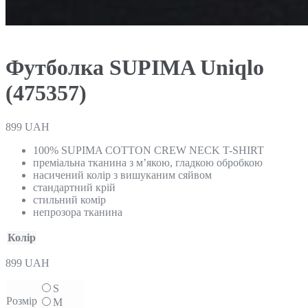
Футболка SUPIMA Uniqlo
(475357)
899
UAH
100% SUPIMA COTTON CREW NECK T-SHIRT
преміальна тканина з м’якою, гладкою обробкою
насичений колір з вишуканим сяйвом
стандартний крій
стильний комір
непрозора тканина
Колір
899
UAH
S
Розмір
M