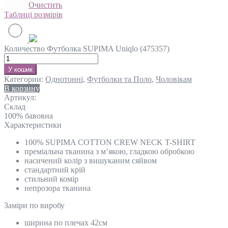
Очистить
Таблиці розмірів
Количество Футболка SUPIMA Uniqlo (475357)
У кошик
Категории:
Однотонні
,
Футболки та Поло
,
Чоловікам
В корзину
Артикул:
Склад
100% бавовна
Характеристики
100% SUPIMA COTTON CREW NECK T-SHIRT
преміальна тканина з м’якою, гладкою обробкою
насичений колір з вишуканим сяйвом
стандартний крій
стильний комір
непрозора тканина
Замiри по виробу
ширина по плечах 42см