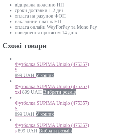
відправка щоденно НП
сроки доставки 1-2 дні
оплата на рахунок ФОП
накладний платіж НП
оплата онлайн WayForPay та Mono Pay
повернення протягом 14 днів
Схожi товари
Футболка SUPIMA Uniqlo (475357)
S
899
UAH
У кошик
Футболка SUPIMA Uniqlo (475357)
xxl
899
UAH
Вибрати розмір
Футболка SUPIMA Uniqlo (475357)
S
899
UAH
У кошик
Футболка SUPIMA Uniqlo (475357)
s
899
UAH
Вибрати розмір