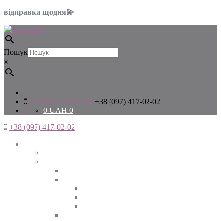
відправки щодня💫
Пошук
×
+38 (097) 417-02-02
+38 (097) 417-02-02
0
UAH
0
+38 (097) 417-02-02
Жінкам
Дивитись все
Верхній одяг
Дивитись все
Куртки
ВЕСНА
ЗИМА
ОСІНЬ
Піджаки та жакети