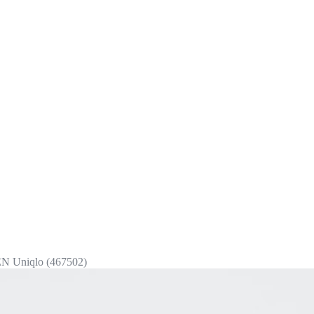
N Uniqlo (467502)