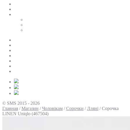
SALE
ПЕРСОНАЛЬНИЙ БАЙЄР
Таблиці розмірів
Uniqlo
COS
Victoria’s Secret
Про нас
Доставка та оплата
Умови повернення
Контакти
Політика конфіденційності
Умови використання
Блог
© SMS 2015 - 2026
Главная
/
Магазин
/
Чоловікам
/
Сорочки
/
Лляні
/
Сорочка
LINEN Uniqlo (467504)