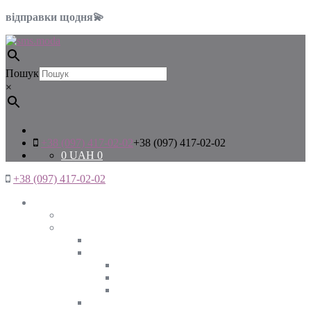
відправки щодня💫
Пошук
×
+38 (097) 417-02-02
+38 (097) 417-02-02
0
UAH
0
+38 (097) 417-02-02
Жінкам
Дивитись все
Верхній одяг
Дивитись все
Куртки
ВЕСНА
ЗИМА
ОСІНЬ
Піджаки та жакети