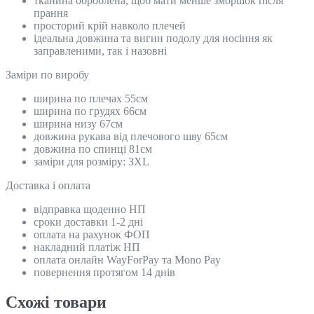
тканина оброблена, щоб мати менше зморшок після
прання
просторий крій навколо плечей
ідеальна довжина та вигин подолу для носіння як
заправленими, так і назовні
Замiри по виробу
ширина по плечах 55см
ширина по грудях 66см
ширина низу 67см
довжина рукава від плечового шву 65см
довжина по спинці 81см
заміри для розміру: ЗХL
Доставка і оплата
відправка щоденно НП
сроки доставки 1-2 дні
оплата на рахунок ФОП
накладний платіж НП
оплата онлайн WayForPay та Mono Pay
повернення протягом 14 днів
Схожi товари