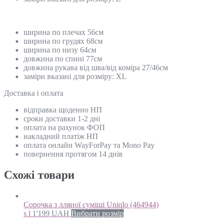
ширина по плечах 56см
ширина по грудях 68см
ширина по низу 64см
довжина по спині 77см
довжина рукава від шва/від коміра 27/46см
заміри вказані для розміру: XL
Доставка і оплата
відправка щоденно НП
сроки доставки 1-2 дні
оплата на рахунок ФОП
накладний платіж НП
оплата онлайн WayForPay та Mono Pay
повернення протягом 14 днів
Схожi товари
Сорочка з лляної суміші Uniqlo (464944)
s l
1'199
UAH
Вибрати розмір