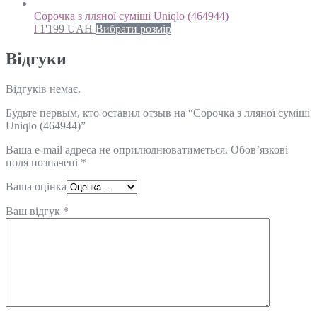
Сорочка з лляної суміші Uniqlo (464944)
l
1'199
UAH
Вибрати розмір
Відгуки
Відгуків немає.
Будьте первым, кто оставил отзыв на “Сорочка з лляної суміші
Uniqlo (464944)”
Ваша e-mail адреса не оприлюднюватиметься.
Обов’язкові
поля позначені
*
Ваша оцінка
Ваш відгук
*