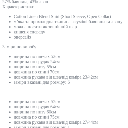
57% бавовна, 43% льон
Характеристики
Cotton Linen Blend Shirt (Short Sleeve, Open Collar)
м’яка та прохолодна тканина з суміші бавовни та льону
можна носити як зовнішній шар
кишеня спереду
оверсайз
Замiри по виробу
ширина по плечах 52см
ширина по грудях 54см
ширина по низу 55см
довжина по спині 70см
довжина рукава від шва/від коміра 23/42см
заміри вказані для розміру: S
ширина по плечах 52см
ширина по грудях 64см
ширина по низу 60см
довжина по спині 75см
довжина рукава від шва/від коміра 27/44см
заміри вказані для розміру: L