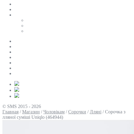
SALE
ПЕРСОНАЛЬНИЙ БАЙЄР
Таблиці розмірів
Uniqlo
COS
Victoria’s Secret
Про нас
Доставка та оплата
Умови повернення
Контакти
Політика конфіденційності
Умови використання
Блог
© SMS 2015 - 2026
Главная
/
Магазин
/
Чоловікам
/
Сорочки
/
Лляні
/
Сорочка з
лляної суміші Uniqlo (464944)