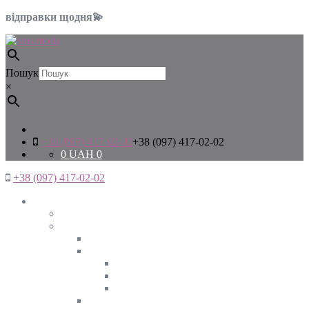
відправки щодня💫
Пошук
×
+38 (097) 417-02-02
+38 (097) 417-02-02
0
UAH
0
+38 (097) 417-02-02
Жінкам
Дивитись все
Верхній одяг
Дивитись все
Куртки
ВЕСНА
ЗИМА
ОСІНЬ
Піджаки та жакети