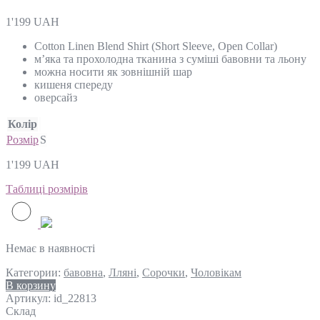
1'199
UAH
Cotton Linen Blend Shirt (Short Sleeve, Open Collar)
м’яка та прохолодна тканина з суміші бавовни та льону
можна носити як зовнішній шар
кишеня спереду
оверсайз
Колір
Розмір
S
1'199
UAH
Таблиці розмірів
Немає в наявності
Категории:
бавовна
,
Лляні
,
Сорочки
,
Чоловікам
В корзину
Артикул:
id_22813
Склад