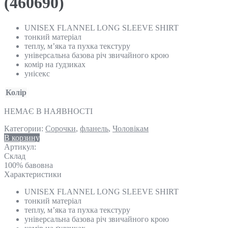
(460690)
UNISEX FLANNEL LONG SLEEVE SHIRT
тонкий матеріал
теплу, м’яка та пухка текстуру
універсальна базова річ звичайного крою
комір на ґудзиках
унісекс
Колір
НЕМАЄ В НАЯВНОСТІ
Категории:
Сорочки
,
фланель
,
Чоловікам
В корзину
Артикул:
Склад
100% бавовна
Характеристики
UNISEX FLANNEL LONG SLEEVE SHIRT
тонкий матеріал
теплу, м’яка та пухка текстуру
універсальна базова річ звичайного крою