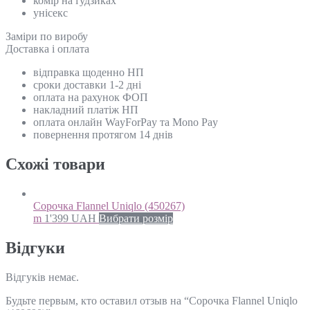
комір на ґудзиках
унісекс
Замiри по виробу
Доставка і оплата
відправка щоденно НП
сроки доставки 1-2 дні
оплата на рахунок ФОП
накладний платіж НП
оплата онлайн WayForPay та Mono Pay
повернення протягом 14 днів
Схожi товари
Сорочка Flannel Uniqlo (450267)
m
1'399
UAH
Вибрати розмір
Відгуки
Відгуків немає.
Будьте первым, кто оставил отзыв на “Сорочка Flannel Uniqlo