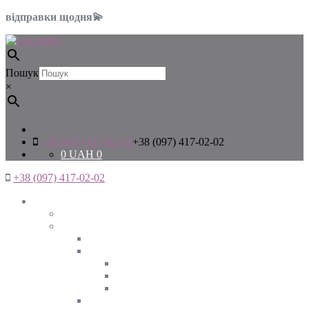
відправки щодня💫
Пошук
×
+38 (097) 417-02-02
+38 (097) 417-02-02
0
UAH
0
+38 (097) 417-02-02
Жінкам
Дивитись все
Верхній одяг
Дивитись все
Куртки
ВЕСНА
ЗИМА
ОСІНЬ
Піджаки та жакети